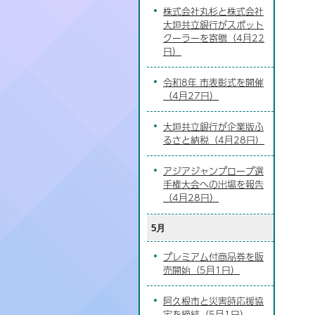
株式会社丸杉と株式会社
大垣共立銀行がスポット
クーラーを寄贈（4月22
日）
令和8年 市表彰式を開催
（4月27日）
大垣共立銀行が企業版ふ
るさと納税（4月28日）
アジアジャンプロープ選
手権大会への出場を報告
（4月28日）
5月
プレミアム付商品券を販
売開始（5月1日）
阿久根市と災害時応援協
定を締結（5月1日）