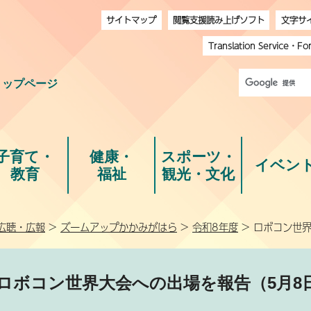
サイトマップ
閲覧支援読み上げソフト
文字サ
Translation Service
・
Fo
トップページ
子育て・
健康・
スポーツ・
イベン
教育
福祉
観光・文化
広聴・広報
>
ズームアップかかみがはら
>
令和8年度
> ロボコン世
ロボコン世界大会への出場を報告（5月8