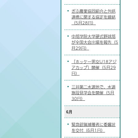
ぎふ農業協同組合と包括
連携に関する協定を締結
（5月28日）
中部学院大学硬式野球部
が全国大会出場を報告（5
月29日）
「ホッケー男女U18アジ
アカップ」開催（5月29
日）
三井第二水源地で、水道
施設見学会を開催（5月
30日）
6月
緊急銃猟捕獲者に委嘱状
を交付（6月1日）