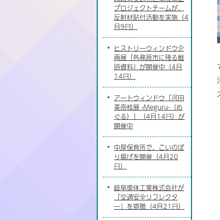
プロジェクトチームが、
反射材貼付活動を実施（4
月9日）
ヒストリーウィンドウ企
画展「各務原市に残る戦
時資料」が開催中（4月
14日）
アートウィンドウ「河田
美奈枝展 -Meguru-（め
ぐる）」（4月14日）が
開催中
中屋保育所で、こいのぼ
り揚げを開催（4月20
日）
岐阜車体工業株式会社が
「交通安全リフレクタ
ー」を寄贈（4月21日）