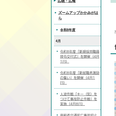
広聴・広報
ズームアップかかみがは
ら
令和8年度
4月
令和8年度「新規採用職員
辞令交付式」を開催（4月
1日）
令和8年度「新就職者激励
の集い」を開催（4月1
日）
人波作戦「キー（気）を
つけて事故防止作戦」を
実施（4月8日）
高齢者交通死亡事故抑止