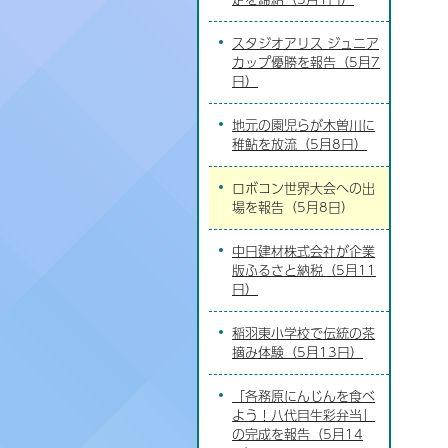
スタジオアリス ジュニア
カップ優勝を報告（5月7
日）
地元の園児らが木曽川に
稚鮎を放流（5月8日）
ロボコン世界大会への出
場を報告（5月8日）
中日建材株式会社が企業
版ふるさと納税（5月11
日）
稲羽東小学校で伝統の茶
摘み体験（5月13日）
「各務原にんじんを食べ
よう！八代目生彩弁当」
の完成を報告（5月14