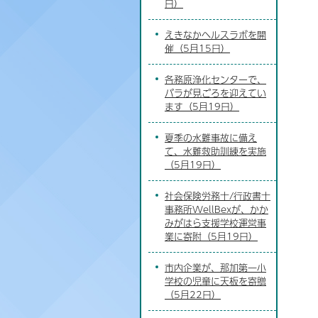
日）
えきなかヘルスラボを開
催（5月15日）
各務原浄化センターで、
バラが見ごろを迎えてい
ます（5月19日）
夏季の水難事故に備え
て、水難救助訓練を実施
（5月19日）
社会保険労務士/行政書士
事務所WellBexが、かか
みがはら支援学校運営事
業に寄附（5月19日）
市内企業が、那加第一小
学校の児童に天板を寄贈
（5月22日）