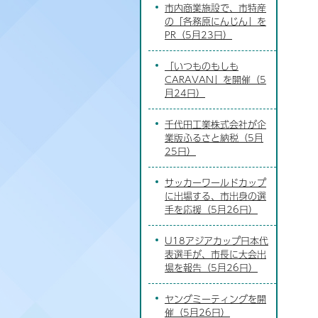
市内商業施設で、市特産
の「各務原にんじん」を
PR（5月23日）
「いつものもしも
CARAVAN」を開催（5
月24日）
千代田工業株式会社が企
業版ふるさと納税（5月
25日）
サッカーワールドカップ
に出場する、市出身の選
手を応援（5月26日）
U18アジアカップ日本代
表選手が、市長に大会出
場を報告（5月26日）
ヤングミーティングを開
催（5月26日）