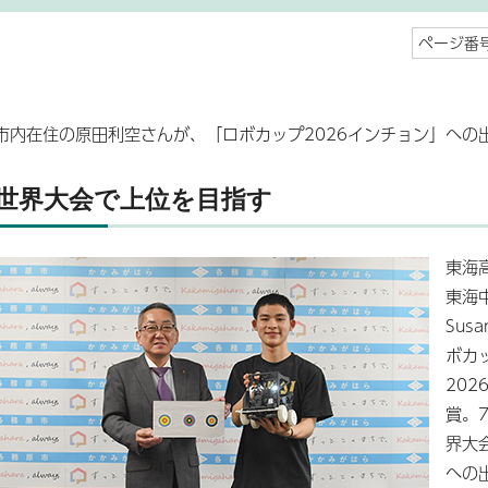
ページ番号
市内在住の原田利空さんが、「ロボカップ2026インチョン」への
世界大会で上位を目指す
東海
東海
Sus
ボカ
20
賞。
界大
への