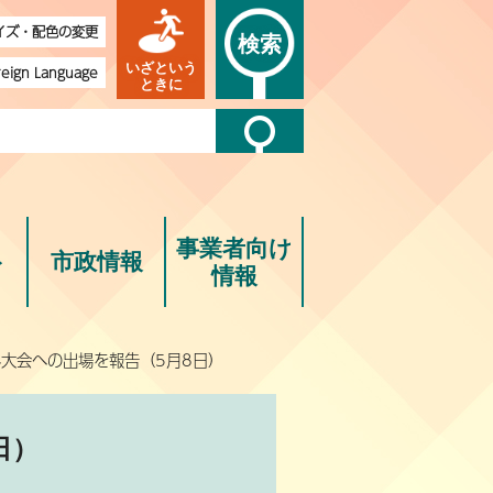
イズ・配色の変更
検索
いざという
reign Language
ときに
事業者向け
ト
市政情報
情報
界大会への出場を報告（5月8日）
日）