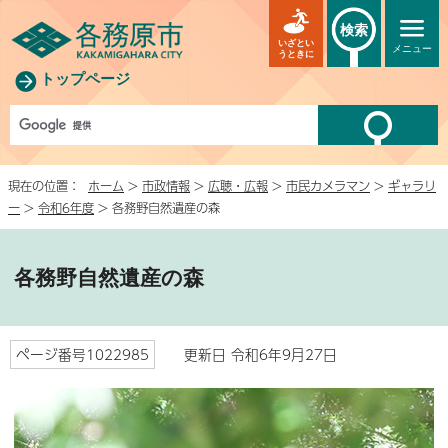
検索
いざとい
メニュー
うときに
トップページ
現在の位置：
ホーム
>
市政情報
>
広聴・広報
>
市民カメラマン
>
ギャラリ
ー
>
令和6年度
> 各務野自然遺産の森
各務野自然遺産の森
ページ番号1022985
更新日 令和6年9月27日