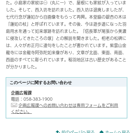
た。小島家の家紋は㊀（丸に一）で、屋根にも家紋が入っていま
した。そして、西入坊を訪れました。西入坊は退廃しましたが、
七代行念が蓮如から自画像をもらって再興。本堂脇の銀杏の木は
「蓮如の杖」と呼ばれています。その後、今は遊歩道になった羽
島用水を通って如来塚跡を訪れました。「信長軍が尾張から美濃
に侵攻してきたころの塚」との解説を聞きました。相老の松碑に
は、人々がお正月に連句をしたことが書かれています。紫雲山金
龍寺には金龍寺阿弥陀如来像があり、文章が北面、東面、南面、
西面のすべてに彫られています。稲羽地区は古い歴史があること
が分かりました。
このページに関する
お問い合わせ
企画広報課
電話：058-383-1900
企画広報課へのお問い合わせは専用フォームをご利用
ください。
前のページへ戻る
ホームへ戻る