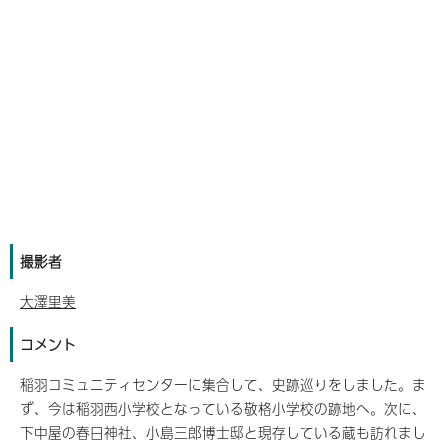
撮影者
大澤里美
コメント
稲羽コミュニティセンターに集合して、史跡巡りをしました。ま
ず、今は稲羽西小学校となっている敬格小学校の跡地へ。次に、
下中屋の春日神社、小島三郎博士邸と現存している蔵も訪れまし