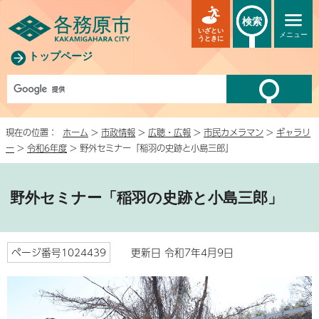
検索
いざとい
メニュー
うときに
トップページ
現在の位置：
ホーム
>
市政情報
>
広聴・広報
>
市民カメラマン
>
ギャラリ
ー
>
令和6年度
> 野外セミナー「稲羽の史跡と小島三郎」
野外セミナー「稲羽の史跡と小島三郎」
ページ番号1024439
更新日 令和7年4月9日