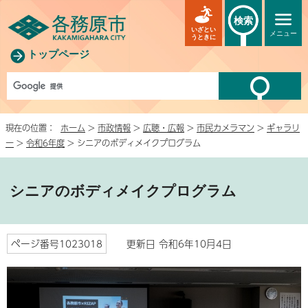
検索
いざとい
メニュー
うときに
トップページ
現在の位置：
ホーム
>
市政情報
>
広聴・広報
>
市民カメラマン
>
ギャラリ
ー
>
令和6年度
> シニアのボディメイクプログラム
シニアのボディメイクプログラム
ページ番号1023018
更新日 令和6年10月4日