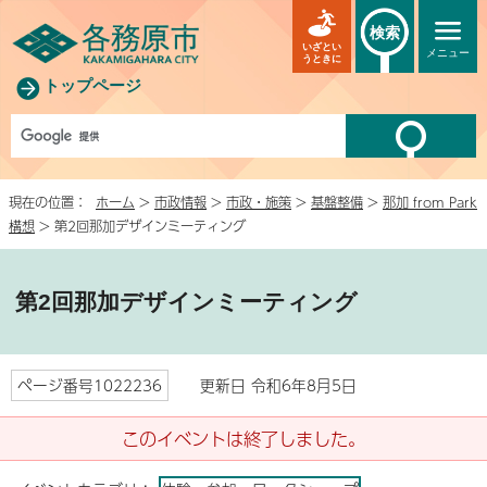
検索
いざとい
メニュー
うときに
トップページ
現在の位置：
ホーム
>
市政情報
>
市政・施策
>
基盤整備
>
那加 from Park
構想
> 第2回那加デザインミーティング
第2回那加デザインミーティング
ページ番号1022236
更新日 令和6年8月5日
このイベントは終了しました。