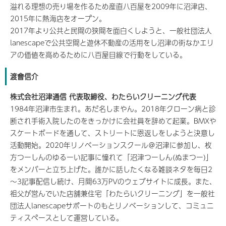
溢れる理想の売り場を作るため産直八百屋を2009年に沼津店、
2015年に熱海店をオープン。
2017年より公共と民間の狭間を面白くしようと、一般社団法人
lanescapeで公共空間と遊休不動産の活用をし沼津の街なかエリ
アの価値を高めるために八百屋目線で行動をしている。
渡會信介
株式会社沼津通信 代表取締役、わたらいクリーニング代表
1984年沼津市生まれ。あだ名しまやん。2018年クローン病と診
断され手術入院したのをきっかけに会社員を辞めて起業。BMXや
スケートボードを通して、ストリートに恩返しをしようと決意し
活動開始。2020年リノベーションスクール＠沼津に参加し、枚
方つーしんのゆるーい記事に憧れて「沼津つーしん(ぬまつー)」
をメンバーと立ち上げた。誰かに話したくなる雑談ネタを毎日2
～3記事配信し続け、月間63万PVのウェブサイトに成長。また、
祖父が営んでいた店舗兼住宅「わたらいクリーニング」を一般社
団法人lanescapeサポートのもとリノベーションして、コミュニ
ティスペースとして運営している。