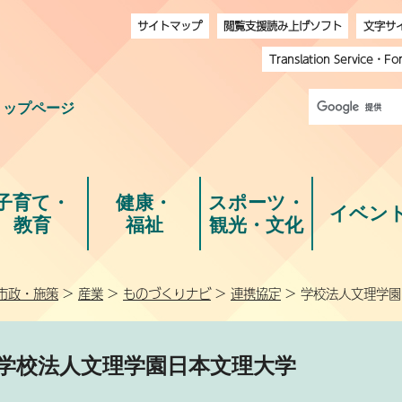
サイトマップ
閲覧支援読み上げソフト
文字サ
Translation Service
・
Fo
トップページ
子育て・
健康・
スポーツ・
イベン
教育
福祉
観光・文化
市政・施策
>
産業
>
ものづくりナビ
>
連携協定
> 学校法人文理学
学校法人文理学園日本文理大学