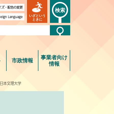
イズ・配色の変更
検索
いざという
reign Language
ときに
事業者向け
ト
市政情報
情報
園日本文理大学