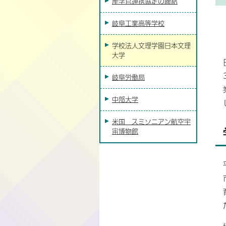
産学官連携協定の締結
岐阜工業高等学校
学校法人文理学園日本文理
大学
岐阜労働局
中部大学
米国 スミソニアン航空宇
宙博物館