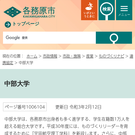
検索
いざとい
メニュー
うときに
トップページ
現在の位置：
ホーム
>
市政情報
>
市政・施策
>
産業
>
ものづくりナビ
>
連
携協定
> 中部大学
中部大学
ページ番号1006104
更新日 令和3年2月12日
中部大学は、各務原市出身者も多く進学する、学生在籍数1万人を
超える総合大学です。平成30年度には、ものづくりリーダーを育
成するために「宇宙航空理工学科」を新設します。さらに、中部