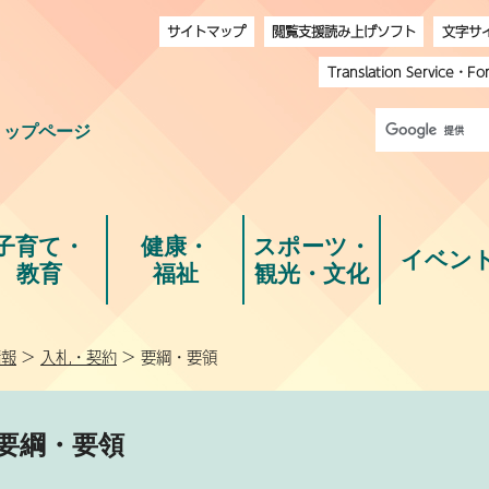
サイトマップ
閲覧支援読み上げソフト
文字サ
Translation Service
・
Fo
トップページ
子育て・
健康・
スポーツ・
イベン
教育
福祉
観光・文化
情報
>
入札・契約
> 要綱・要領
要綱・要領