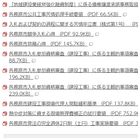
「地域建設業経営強化融資制度」に係る債権譲渡承諾事務取扱要領 
各務原市公共工事苦情処理手続要領 （PDF 66.5KB）
入札および契約の過程に関する苦情申立書（様式第1号） （PDF
各務原市競争入札心得 （PDF 92.9KB）
各務原市見積心得 （PDF 145.7KB）
各務原市入札参加資格審査（建設工事）に係る主観的事項審査要領
88.7KB）
各務原市入札参加資格審査（建設工事）に係る主観的事項審査要領
196.2KB）
各務原市入札参加資格審査（建設工事）に係る主観的事項審査要
239.0KB）
各務原市建設工事現場代理人常駐緩和基準 （PDF 137.8KB
熱中症対策に資する現場管理費補正の試行要領 （PDF 752.9
各務原市発注の完全週休2日制（土日）工事実施要領 （PDF 31