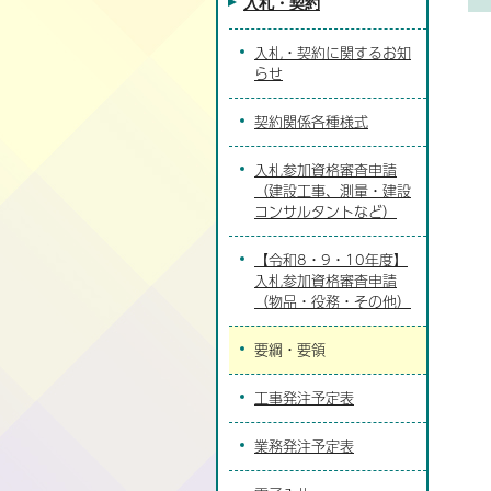
入札・契約
入札・契約に関するお知
らせ
契約関係各種様式
入札参加資格審査申請
（建設工事、測量・建設
コンサルタントなど）
【令和8・9・10年度】
入札参加資格審査申請
（物品・役務・その他）
要綱・要領
工事発注予定表
業務発注予定表