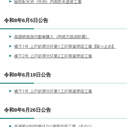
緑苑配水池（外池）内面防水塗装工事
令和8年6月5日公告
高規格救急自動車購入（西部方面消防署）
補下1号 上戸処理分区第1工区管渠埋設工事【取り止め】
補下2号 上戸処理分区第2工区管渠埋設工事
令和8年6月19日公告
補下1号 上戸処理分区第1工区管渠埋設工事
令和8年6月26日公告
市道稲499号線ほか1道路改良工事（その1）