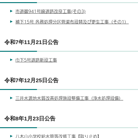
市道鵜941号線道路改良工事(その3)
補下15号 各務処理分区管渠布設替及び更生工事（その1）
令和7年11月21日公告
巾下5号道路新設工事
令和7年12月25日公告
三井水源地水質改善処理施設整備工事（浄水処理設備）
令和8年1月23日公告
八木山小学校給水管等改修工事【取り止め】