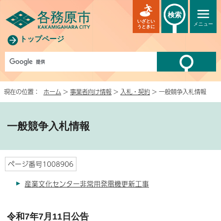
検索
いざとい
メニュー
うときに
トップページ
現在の位置：
ホーム
>
事業者向け情報
>
入札・契約
> 一般競争入札情報
一般競争入札情報
ページ番号1008906
産業文化センター非常用発電機更新工事
令和7年7月11日公告