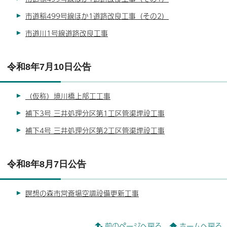
市道稲499号線ほか1道路改良工事（その2）
市道川1号線道路改良工事
令和8年7月10日公告
（仮称）境川橋上部工工事
補下3号 三井処理分区第1工区管渠埋設工事
補下4号 三井処理分区第2工区管渠埋設工事
令和8年8月7日公告
瞑想の森市営斎場空調設備更新工事
前のページへ戻る
ホームへ戻る