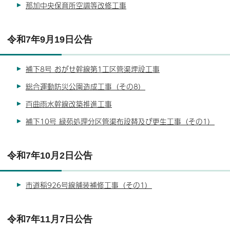
那加中央保育所空調等改修工事
令和7年9月19日公告
補下8号 おがせ幹線第1工区管渠埋設工事
総合運動防災公園造成工事（その8）
百曲雨水幹線改築推進工事
補下10号 緑苑処理分区管渠布設替及び更生工事（その1）
令和7年10月2日公告
市道稲926号線舗装補修工事（その1）
令和7年11月7日公告