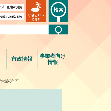
イズ・配色の変更
検索
いざという
reign Language
ときに
事業者向け
ト
市政情報
情報
売営業の許可