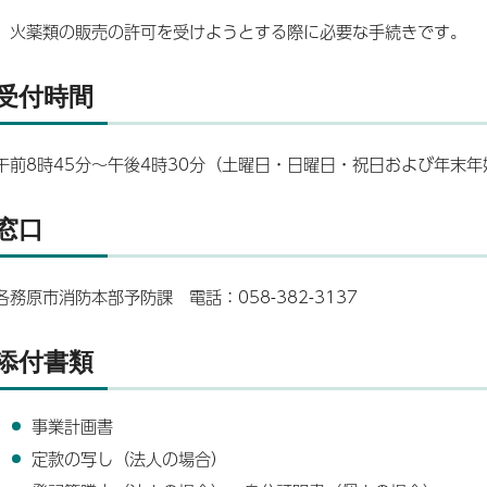
火薬類の販売の許可を受けようとする際に必要な手続きです。
受付時間
午前8時45分～午後4時30分（土曜日・日曜日・祝日および年末
窓口
各務原市消防本部予防課 電話：058-382-3137
添付書類
事業計画書
定款の写し（法人の場合）