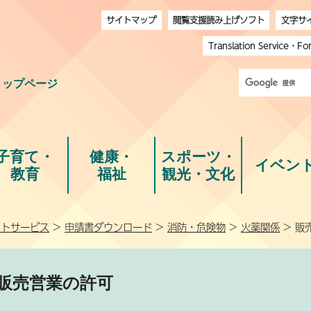
サイトマップ
閲覧支援読み上げソフト
文字サ
Translation Service
・
Fo
トップページ
子育て・
健康・
スポーツ・
イベン
教育
福祉
観光・文化
ットサービス
>
申請書ダウンロード
>
消防・危険物
>
火薬関係
> 販
販売営業の許可