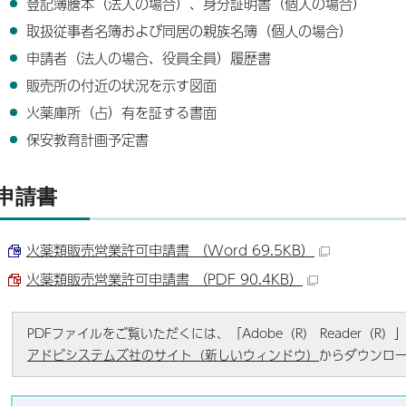
登記簿謄本（法人の場合）、身分証明書（個人の場合）
取扱従事者名簿および同居の親族名簿（個人の場合）
申請者（法人の場合、役員全員）履歴書
販売所の付近の状況を示す図面
火薬庫所（占）有を証する書面
保安教育計画予定書
申請書
火薬類販売営業許可申請書 （Word 69.5KB）
火薬類販売営業許可申請書 （PDF 90.4KB）
PDFファイルをご覧いただくには、「Adobe（R） Reader（
アドビシステムズ社のサイト（新しいウィンドウ）
からダウンロ