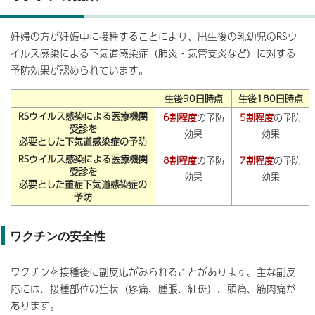
妊婦の方が妊娠中に接種することにより、出生後の乳幼児のRSウ
イルス感染による下気道感染症（肺炎・気管支炎など）に対する
予防効果が認められています。
生後90日時点
生後180日時点
RSウイルス感染による医療機関
6割程度
の予防
5割程度
の予防
受診を
効果
効果
必要とした下気道感染症の予防
RSウイルス感染による医療機関
8割程度
の予防
7割程度
の予防
受診を
効果
効果
必要とした重症下気道感染症の
予防
ワクチンの安全性
ワクチンを接種後に副反応がみられることがあります。主な副反
応には、接種部位の症状（疼痛、腫脹、紅斑）、頭痛、筋肉痛が
あります。