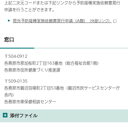
上記二次元コードまたは下記リンクから予防接種実施依頼書発行
申請を行うことができます。
県外予防接種実施依頼書発行申請（A類）
（外部リンク）
窓口
〒504-0912
各務原市那加桜町2丁目163番地（総合福祉会館1階）
各務原市役所健康づくり推進課
〒509-0135
各務原市鵜沼羽場町2丁目53番地（鵜沼市民サービスセンター庁
舎内）
各務原市東保健相談センター
添付ファイル