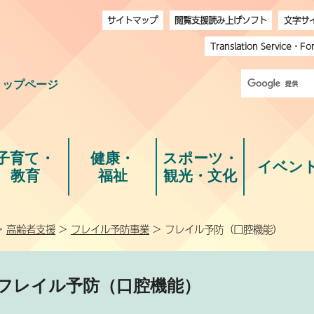
サイトマップ
閲覧支援読み上げソフト
文字サ
Translation Service
・
Fo
トップページ
子育て・
健康・
スポーツ・
イベン
教育
福祉
観光・文化
>
高齢者支援
>
フレイル予防事業
> フレイル予防（口腔機能）
フレイル予防（口腔機能）