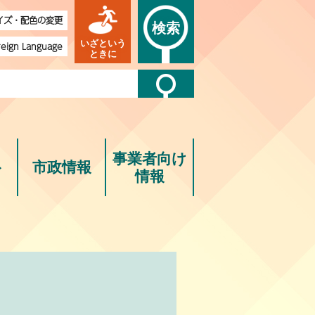
イズ・配色の変更
検索
いざという
reign Language
ときに
事業者向け
ト
市政情報
情報