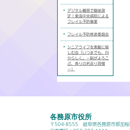
デジタル機器で簡単測
定！東海中央病院による
フレイル予防事業
フレイル予防推進委員会
シニアライフを素敵に愉
しむ会「いつまでも、自
分らしく。－脳がよろこ
ぶ、香りの若返り習慣
－」
各務原市役所
〒504-8555 岐阜県各務原市那加