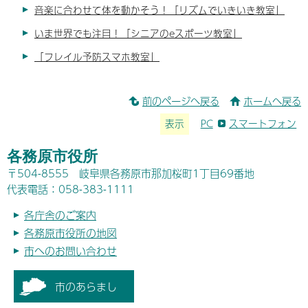
音楽に合わせて体を動かそう！「リズムでいきいき教室」
いま世界でも注目！「シニアのeスポーツ教室」
「フレイル予防スマホ教室」
前のページへ戻る
ホームへ戻る
表示
PC
スマートフォン
各務原市役所
〒504-8555 岐阜県各務原市那加桜町1丁目69番地
代表電話：058-383-1111
各庁舎のご案内
各務原市役所の地図
市へのお問い合わせ
市のあらまし