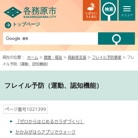
検索
いざとい
メニュー
うときに
トップページ
現在の位置：
ホーム
>
健康・福祉
>
高齢者支援
>
フレイル予防事業
> フレ
イル予防（運動、認知機能）
フレイル予防（運動、認知機能）
ページ番号1021399
「ゼロからはじめるカラダづくり」
かかみがはらアプリでウォーク