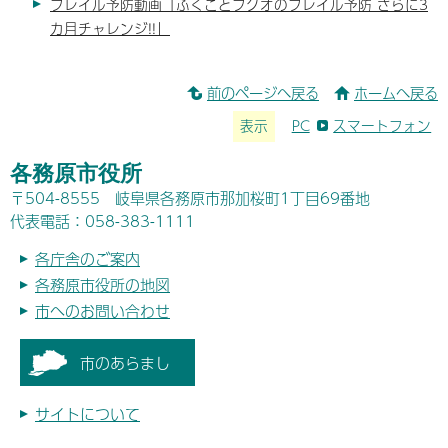
フレイル予防動画「ふくことフクオのフレイル予防 さらに3
カ月チャレンジ!!」
前のページへ戻る
ホームへ戻る
表示
PC
スマートフォン
各務原市役所
〒504-8555 岐阜県各務原市那加桜町1丁目69番地
代表電話：058-383-1111
各庁舎のご案内
各務原市役所の地図
市へのお問い合わせ
市のあらまし
サイトについて