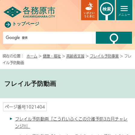
検索
いざとい
メニュー
うときに
トップページ
現在の位置：
ホーム
>
健康・福祉
>
高齢者支援
>
フレイル予防事業
> フレ
イル予防動画
フレイル予防動画
ページ番号1021404
フレイル予防動画「こうれいふくこの介護予防3カ月チャレ
ンジ!!」