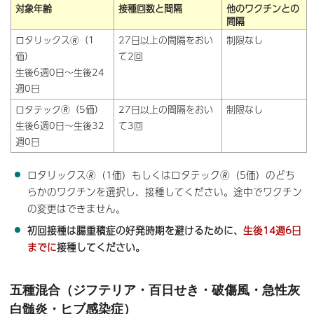
対象年齢
接種回数と間隔
他のワクチンとの
間隔
ロタリックス🄬（1
27日以上の間隔をおい
制限なし
価）
て2回
生後6週0日～生後24
週0日
ロタテック🄬（5価）
27日以上の間隔をおい
制限なし
生後6週0日～生後32
て3回
週0日
ロタリックス🄬（1価）もしくはロタテック🄬（5価）のどち
らかのワクチンを選択し、接種してください。途中でワクチン
の変更はできません。
初回接種は腸重積症の好発時期を避けるために、
生後14週6日
までに
接種してください。
五種混合（ジフテリア・百日せき・破傷風・急性灰
白髄炎・ヒブ感染症）