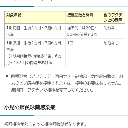
対象年齢
接種回数と間隔
他のワクチ
ンとの間隔
1期初回：生後2カ月～7歳6カ月
標準的には20日～
制限なし
未満
56日の間隔で3回
1期追加：生後2カ月～7歳6カ月
1回
制限なし
未満
（1期初回接種(3回)終了後、6カ
月～18カ月の間隔をあける）
四種混合（ジフテリア・百日せき・破傷風・急性灰白髄炎）お
よびヒブ感染症を接種された方は、接種の必要はありません。
原則同一ワクチンで接種を完了してください。
小児の肺炎球菌感染症
初回接種年齢によって接種回数が異なります。