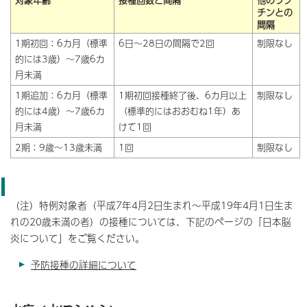
チンとの
間隔
1期初回：6カ月（標準
6日～28日の間隔で2回
制限なし
的には3歳）～7歳6カ
月未満
1期追加：6カ月（標準
1期初回接種終了後、6カ月以上
制限なし
的には4歳）～7歳6カ
（標準的にはおおむね1年）あ
月未満
けて1回
2期：9歳～13歳未満
1回
制限なし
（注）特例対象者（平成7年4月2日生まれ～平成19年4月1日生ま
れの20歳未満の者）の接種については、下記のページの「日本脳
炎について」をご覧ください。
予防接種の詳細について