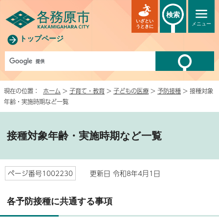
検索
いざとい
メニュー
うときに
トップページ
現在の位置：
ホーム
>
子育て・教育
>
子どもの医療
>
予防接種
> 接種対象
年齢・実施時期など一覧
接種対象年齢・実施時期など一覧
ページ番号1002230
更新日 令和8年4月1日
各予防接種に共通する事項