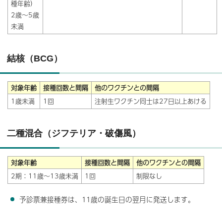
種年齢）
2歳～5歳
未満
結核（BCG）
対象年齢
接種回数と間隔
他のワクチンとの間隔
1歳未満
1回
注射生ワクチン同士は27日以上あける
二種混合（ジフテリア・破傷風）
対象年齢
接種回数と間隔
他のワクチンとの間隔
2期：11歳～13歳未満
1回
制限なし
予診票兼接種券は、11歳の誕生日の翌月に発送します。