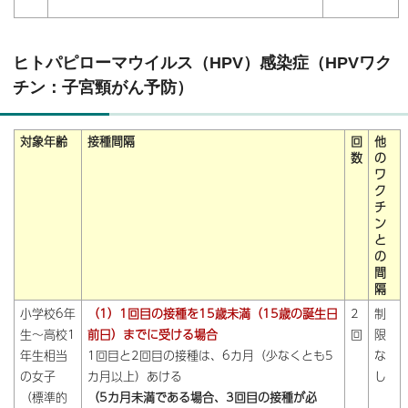
ヒトパピローマウイルス（HPV）感染症（HPVワク
チン：子宮頸がん予防）
対象年齢
接種間隔
回
他
数
の
ワ
ク
チ
ン
と
の
間
隔
小学校6年
（1）1回目の接種を15歳未満（15歳の誕生日
2
制
生～高校1
前日）までに受ける場合
回
限
年生相当
1回目と2回目の接種は、6カ月（少なくとも5
な
の女子
カ月以上）あける
し
（標準的
（5カ月未満である場合、3回目の接種が必