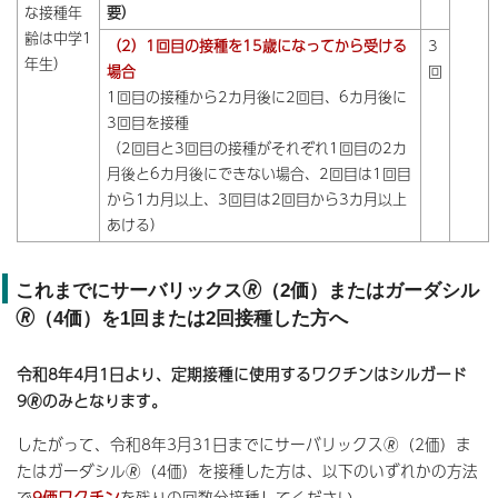
な接種年
要）
齢は中学1
（2）1回目の接種を15歳になってから受ける
3
年生）
場合
回
1回目の接種から2カ月後に2回目、6カ月後に
3回目を接種
（2回目と3回目の接種がそれぞれ1回目の2カ
月後と6カ月後にできない場合、2回目は1回目
から1カ月以上、3回目は2回目から3カ月以上
あける）
これまでにサーバリックス🄬（2価）またはガーダシル
🄬（4価）を1回または2回接種した方へ
令和8年4月1日より、定期接種に使用するワクチンはシルガード
9🄬のみとなります。
したがって、令和8年3月31日までにサーバリックス🄬（2価）ま
たはガーダシル🄬（4価）を接種した方は、以下のいずれかの方法
で
9価ワクチン
を残りの回数分接種してください。