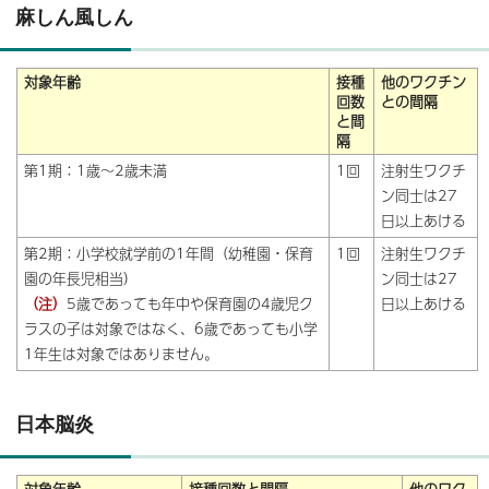
麻しん風しん
対象年齢
接種
他のワクチン
回数
との間隔
と間
隔
第1期：1歳～2歳未満
1回
注射生ワクチ
ン同士は27
日以上あける
第2期：小学校就学前の1年間（幼稚園・保育
1回
注射生ワクチ
園の年長児相当）
ン同士は27
（注）
5歳であっても年中や保育園の4歳児ク
日以上あける
ラスの子は対象ではなく、6歳であっても小学
1年生は対象ではありません。
日本脳炎
対象年齢
接種回数と間隔
他のワク