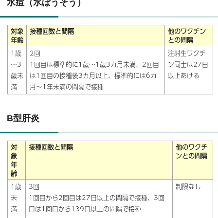
水痘（水ぼうそう）
対象
接種回数と間隔
他のワクチン
年齢
との間隔
1歳
2回
注射生ワクチ
～3
1回目は標準的に1歳～1歳3カ月未満、2回目
ン同士は27日
歳未
は1回目の接種後3カ月以上、標準的には6カ
以上あける
満
月～1年未満の間隔で接種
B型肝炎
対
接種回数と間隔
他のワクチ
象
ンとの間隔
年
齢
1歳
3回
制限なし
未
1回目から2回目は27日以上の間隔で接種、3回
満
目は1回目から139日以上の間隔で接種