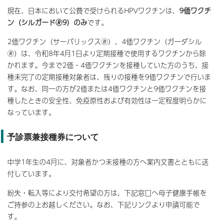
現在、日本において公費で受けられるHPVワクチンは、
9価ワクチ
ン（シルガード🄬9）のみ
です。
2価ワクチン（サーバリックス🄬）、4価ワクチン（ガーダシル
🄬）は、令和8年4月1日より定期接種で使用するワクチンから除
かれます。今まで2価・4価ワクチンを接種していた方のうち、接
種未完了の定期接種対象者は、残りの接種を9価ワクチンで行いま
す。なお、同一の方が2価または4価ワクチンと9価ワクチンを接
種したときの安全性、免疫原性および有効性は一定程度明らかに
なっています。
予診票兼接種券について
中学1年生の4月に、対象者かつ未接種の方へ案内文書とともに送
付しています。
紛失・転入等により交付希望の方は、下記窓口へ母子健康手帳を
ご持参の上お越しください。なお、下記リンクより申請可能で
す。