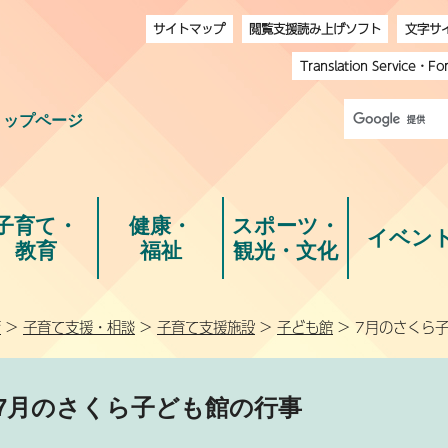
サイトマップ
閲覧支援読み上げソフト
文字サ
Translation Service
・
Fo
トップページ
子育て・
健康・
スポーツ・
イベン
教育
福祉
観光・文化
育
>
子育て支援・相談
>
子育て支援施設
>
子ども館
> 7月のさくら
7月のさくら子ども館の行事