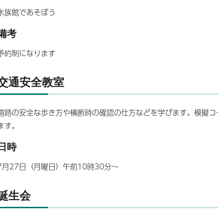
水族館であそぼう
備考
予約制になります
交通安全教室
道路の安全な歩き方や横断時の確認の仕方などを学びます。模擬コ
ます。
日時
7月27日（月曜日）午前10時30分～
誕生会