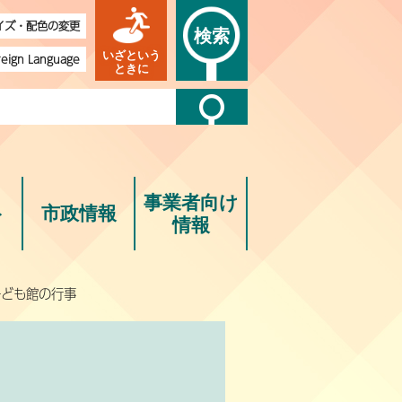
イズ・配色の変更
検索
いざという
reign Language
ときに
事業者向け
ト
市政情報
情報
子ども館の行事