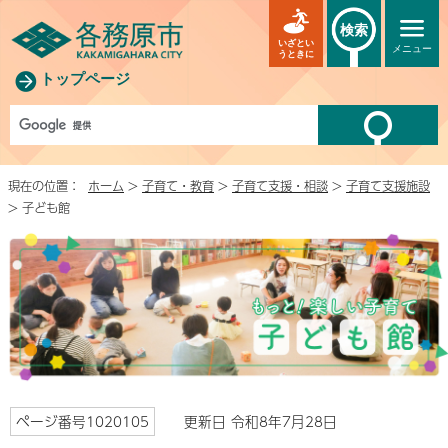
検索
いざとい
メニュー
うときに
トップページ
現在の位置：
ホーム
>
子育て・教育
>
子育て支援・相談
>
子育て支援施設
> 子ども館
ページ番号1020105
更新日 令和8年7月28日