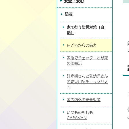
安全・安心
防災
家で行う防災対策（自
助）
日ごろからの備え
家族でチェック！わが家
の備蓄品
妊産婦さんと乳幼児さん
の防災用品チェックリス
ト
家の内外の安全対策
いつものもしも
CARAVAN