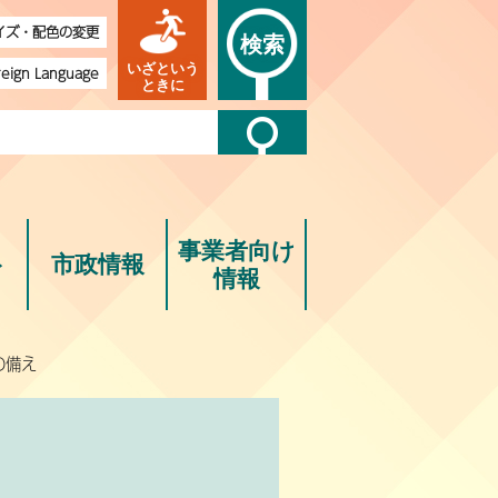
イズ・配色の変更
検索
いざという
reign Language
ときに
事業者向け
ト
市政情報
情報
の備え