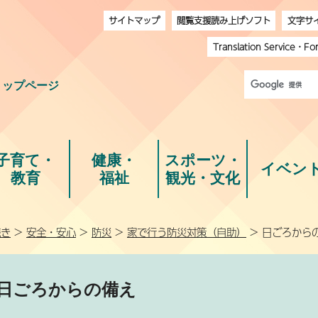
サイトマップ
閲覧支援読み上げソフト
文字サ
Translation Service
・
Fo
トップページ
子育て・
健康・
スポーツ・
イベン
教育
福祉
観光・文化
続き
>
安全・安心
>
防災
>
家で行う防災対策（自助）
> 日ごろから
日ごろからの備え