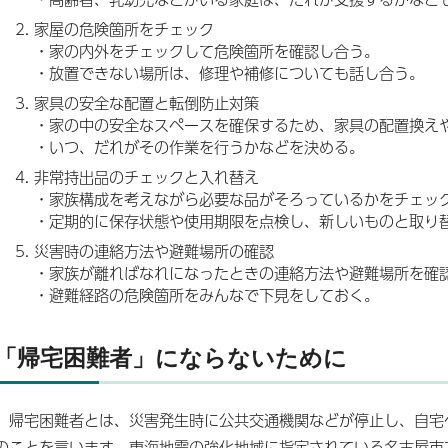
家屋の危険箇所をチェック
・家の内外をチェックして危険箇所を確認し合う。
・放置できない場所は、修理や補修についても話し合う。
家具の安全な配置と転倒防止対策
・家の中の安全なスペースを確保するため、家具の配置換え
・いつ、だれがその作業を行うかなどを決める。
非常持出品のチェックと入れ替え
・家族構成を考えながら必要な品がそろっているかをチェッ
・定期的に保存状態や使用期限を点検し、新しいものと取り
災害時の連絡方法や避難場所の確認
・家族が離ればなれになったときの連絡方法や避難場所を確
・避難経路の危険箇所をみんなで下見をしておく。
「帰宅困難者」にならないために
帰宅困難者とは、災害発生時に公共交通機関などが停止し、自宅
のことを言います。東海地震の強化地域に指定されている名古屋市