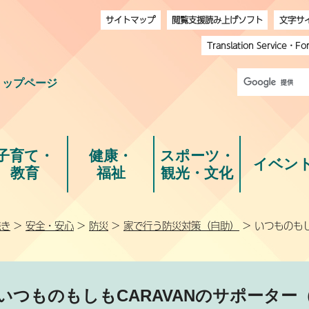
サイトマップ
閲覧支援読み上げソフト
文字サ
Translation Service
・
Fo
トップページ
子育て・
健康・
スポーツ・
イベン
教育
福祉
観光・文化
続き
>
安全・安心
>
防災
>
家で行う防災対策（自助）
> いつものも
いつものもしもCARAVANのサポータ