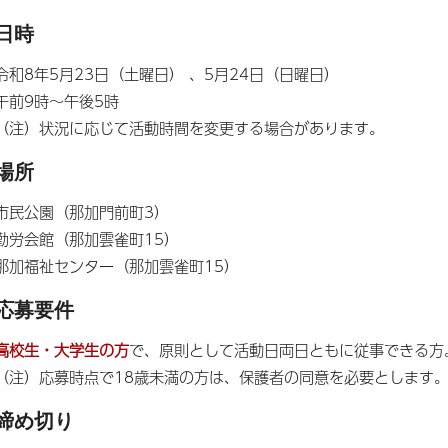
日時
令和8年5月23日（土曜日） 、5月24日（日曜日）
午前9時～午後5時
（注）状況に応じて活動時間を変更する場合があります。
場所
市民公園（那加門前町3）
勤労会館（那加雲雀町15）
那加福祉センター（那加雲雀町15）
応募要件
高校生・大学生の方
で、原則として活動日両日ともに従事できる方
（注）応募時点で18歳未満の方は、保護者の同意を必要とします
締め切り