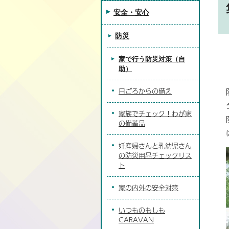
安全・安心
防災
家で行う防災対策（自
助）
日ごろからの備え
家族でチェック！わが家
の備蓄品
妊産婦さんと乳幼児さん
の防災用品チェックリス
ト
家の内外の安全対策
いつものもしも
CARAVAN