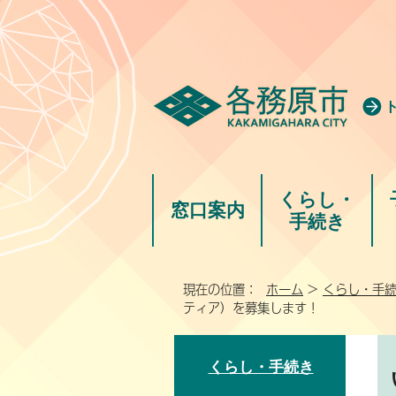
くらし・
窓口案内
手続き
現在の位置：
ホーム
>
くらし・手
ティア）を募集します！
くらし・手続き