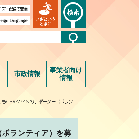
イズ・配色の変更
検索
いざという
reign Language
ときに
事業者向け
ト
市政情報
情報
しもCARAVANのサポーター（ボラン
ー（ボランティア）を募