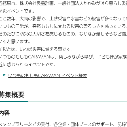
各務原市、株式会社良品計画、一般社団法人かかみがはら暮らし委
防災イベントです。
ここ数年、大雨の影響で、土砂災害や水害などの被害が多くなって
いつもの日常が、突然もしもに変わる災害の恐ろしさを感じている
そのたびに防災の大切さを感じるものの、なかなか難しそうなど備
いると思います。
防災とは、いわば災害に備える事です。
いつものもしもCARAVANは、楽しみながら学び、子ども達が家
近に感じられるイベントです。
いつものもしもCARAVAN イベント概要
募集概要
内容
スタンプラリーなどの受付、各企業・団体ブースのサポート、記録