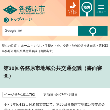
検索
いざとい
メニュー
うときに
トップページ
現在の位置：
ホーム
>
くらし・手続き
>
公共交通
>
地域公共交通会議
> 第30回
各務原市地域公共交通会議（書面審査）
第30回各務原市地域公共交通会議（書面審
査）
ページ番号1011792
更新日 令和7年4月8日
令和3年5月12日付通知文書にて、第30回各務原市地域公共交通会