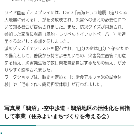
ワイド画面ディスプレイには、DVD「南海トラフ地震（迫りくる
大地震に備える）」が随時放映され、災害への備えの必要性につ
いて知る機会が提供されました。また、防災クイズが用意され、
参加した家族に粗品（風船・しりべんトイレットペーパー）を進
呈するなどして参加を促しました。
減災グッズチェクリストも配布され、“自分の命は自分で守る”ため
の備えとして、普段から持ち歩きたいもの、災害発生直後に用意
する備え、災害発生後の数日間を自給自足するための備え、が分
りやすく説明されました。
ワークショップは、時間を定めて「非常食アルファ米の試食体
験」や「毛布で作り簡易担架体験」が行われました。
写真展「鵜沼」-空中歩道・鵜沼地区の活性化を目指
して事業（住みよいまちづくりを考える会）