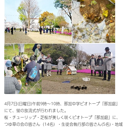
4月7日(日曜日)午前9時～10時、那加中学ビオトープ「那加庭」
にて、蛍の放流式が行われました。
桜・チューリップ・芝桜が美しく咲くビオトープ「那加庭」に、
つゆ草の会の皆さん（14名）・生徒会執行部の皆さん(5名)・地域