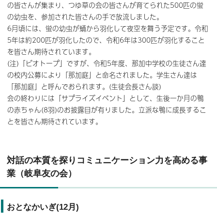
の皆さんが集まり、つゆ草の会の皆さんが育てられた500匹の蛍
の幼虫を、参加された皆さんの手で放流しました。
6月頃には、蛍の幼虫が蛹から羽化して夜空を舞う予定です。令和
5年は約200匹が羽化したので、令和6年は300匹が羽化すること
を皆さん期待されています。
(注)「ビオトープ」ですが、令和5年度、那加中学校の生徒さん達
の校内公募により「那加庭」と命名されました。学生さん達は
「那加庭」と呼んでおられます。(生徒会長さん談)
会の終わりには「サプライズイベント」として、生後一か月の鴨
の赤ちゃん(8羽)のお披露目が有りました。立派な鴨に成長するこ
とを皆さん期待されています。
対話の本質を探りコミュニケーション力を高める事
業（岐阜友の会）
おとなかいぎ(12月)