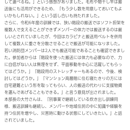
して運べるね。」という感想がありました。毛布や物干し竿は搬
送後にも活用ができるため、「もう少し数を用意しておいてもよ
いかもしれない。」という話し合いも持たれました。
さらに、令和6年度の訓練では、狭い階段の搬送ではソフト担架を
複数人で支えることができずメンバーの体力では搬送するのは厳
しいとされていましたが、今回はカラビナと搬送用ベルトを併用
して複数人に重さを分散させることで搬送が可能になりました。
若い消防団メンバーは2人でも搬送可能であることも確認できまし
た。参加者からは「階段を使った搬送には体力も必要なので、力
に自信がない人は無理をせず、平面移動を中心に活躍してもらっ
てはどうか。」「階段用のストレッチャーもあるので、今後、検
討してはどうか。」「マンション高層階に住む寝たきりの方には
自宅避難という形を取ってもらい、人の搬送の代わりに支援物資
を運んであげることもできる。」と言う意見が出されました。
本部長の大竹さんは、「別事業で継続している炊き出し訓練同
様、搬送訓練も継続し、メンバーや地域住民の中に知識や経験を
持つ住民を増やし、災害時に動ける状態にしていきたい。」と話
されていました。