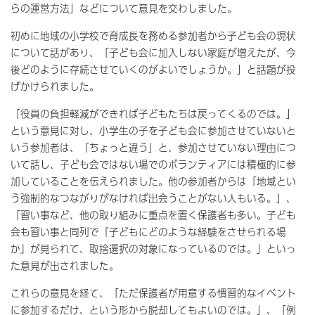
らの運営方法」などについて意見を交わしました。
初めに地域の小学校で育成長を務める参加者から子ども会の現状
について話があり、「子ども会に加入しない家庭が増えたが、今
後どのように存続させていくのがよいでしょうか。」と話題が投
げかけられました。
「役員の負担軽減ができれば子どもたちは戻ってくるのでは。」
という意見に対し、小学生の子を子ども会に参加させていないと
いう参加者は、「ちょっと違う」と、参加させていない理由につ
いて話し、子ども会ではない場でのボランティアには積極的に参
加していることを伝えられました。他の参加者からは「地域とい
う強制的なつながりがなければ出会うことがない人もいる。」、
「習い事など、他の取り組みに重点を置く保護者も多い。子ども
会も習い事と同列で『子どもにどのような経験をさせられる場
か』が見られて、取捨選択の対象になっているのでは。」といっ
た意見が出されました。
これらの意見を経て、「ただ保護者が用意する慣習的なイベント
に参加するだけ、という形から脱却してもよいのでは。」、「例