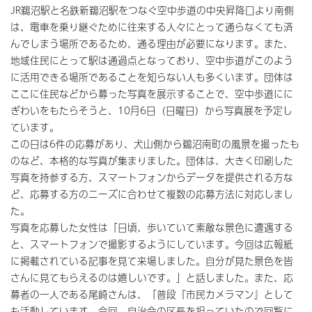
JR鵜沼駅と名鉄新鵜沼駅をつなぐ空中歩道の中央昇降口より南側
は、電車を乗り継ぐために往来する人々にとって通らなくても済
んでしまう場所であるため、通る理由が必要になります。また、
地域住民にとって駅は通過点となっており、空中歩道がこのよう
に活用できる場所であることを知らない人も多くいます。団体は
ここに住民などから募った写真を展示することで、空中歩道にに
ぎわいをもたらそうと、10月6日（日曜日）から写真展を予定し
ています。
この日は6件の応募があり、犬山側から鵜沼南町の風景を撮ったも
のなど、本格的な写真が集まりました。団体は、大きく印刷した
写真を持参する方、スマートフォンからデータを提供される方な
ど、応募する方のニーズに合わせて複数の応募方法に対応しまし
た。
写真を応募した女性は「日頃、歩いていて素敵な景色に遭遇する
と、スマートフォンで撮影するようにしています。今回は広報紙
に掲載されている記事を見て来場しました。自分が見た景色を皆
さんに見てもらえるのは嬉しいです。」と話しました。また、応
募者の一人である尾崎さんは、「普段『市民カメラマン』として
も活動しています。今回、自治会の区長を担っていたので回覧に