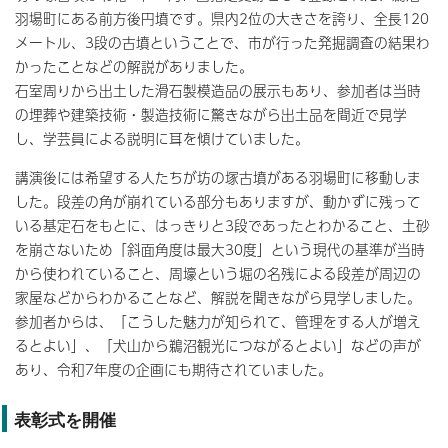
羽場町にある前方後円墳です。県内2位の大きさを誇り、全長120
メートル、3段の古墳ということで、市が行った発掘調査の結果わ
かったことなどの解説がありました。
石室周りから出土した滑石製模造品の展示もあり、参加者は当時
の埋葬や建築技術・製造技術に驚きながら出土品を間近で見学
し、学芸員による説明に耳を傾けていました。
講演後には希望する人たちが坊の塚古墳がある羽場町に移動しま
した。段差の角が崩れている部分もありますが、動かずに残って
いる基定石をもとに、はっきりと3段であったとわかること、土砂
を崩さないため「斜面角度は最大30度」という現代の基準が当時
から使われていること、周壕という堀の名残による段差が周辺の
家屋などからわかることなど、解説を聞きながら見学しました。
参加者からは、「こうした魅力が知られて、管理をする人が増え
るとよい」、「犬山から鵜沼観光につながるとよい」などの声が
あり、令和7年度の企画にも期待されていました。
表彰式を開催