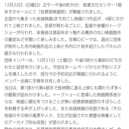
12月22日（日曜日）正午～午後6時30分、産業文化センター1階
あすかホールにて「各務原映画祭」が開催されました。
全国から集まった地域映画(まちおこし映画)13作品が、4部に分か
れて上映されました。各部が終わるごとに、監督や俳優のトーク
ショーが行われ、来場者は普段あまり触れる機会のない映画製作
の裏話などを聞いて楽しみました。会場ロビーでは、過去に団体
が制作した市内映画作品の上映と市内ロケ地を紹介したパネルの
展示も行われました。
団体メンバーは、12月21日（土曜日）午後5時から事前の打ち合
わせと設営を行いました。今回はホームページからの予約システ
ムを導入したので、受付での予約対応が順調に行われるように、
メンバー全員に手順を共有しました。
当日は、第1部から第4部まで長時間に渡る上映にも関わらず多く
の観客が詰めかけました。トークショーに登壇した映画関係者か
らは、映画に順位をつけることが無い各務原映画祭のすばらしさ
を称賛する声が上がりました、また地域映画の役割である「その
地域のその時の風景や人々、文化が記録された貴重な映像として
のアーカイブ的な役割」が語られました。