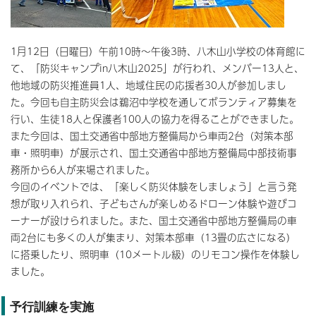
1月12日（日曜日）午前10時～午後3時、八木山小学校の体育館に
て、「防災キャンプin八木山2025」が行われ、メンバー13人と、
他地域の防災推進員1人、地域住民の応援者30人が参加しまし
た。今回も自主防災会は鵜沼中学校を通してボランティア募集を
行い、生徒18人と保護者100人の協力を得ることができました。
また今回は、国土交通省中部地方整備局から車両2台（対策本部
車・照明車）が展示され、国土交通省中部地方整備局中部技術事
務所から6人が来場されました。
今回のイベントでは、「楽しく防災体験をしましょう」と言う発
想が取り入れられ、子どもさんが楽しめるドローン体験や遊びコ
ーナーが設けられました。また、国土交通省中部地方整備局の車
両2台にも多くの人が集まり、対策本部車（13畳の広さになる）
に搭乗したり、照明車（10メートル級）のリモコン操作を体験し
ました。
予行訓練を実施