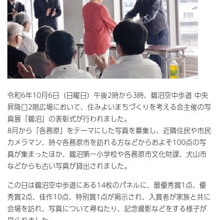
令和6年10月6日（日曜日）午後2時から3時、鵜沼空中歩道 中央
昇降口2階広場において、住みよいまちづくりを考える会主催の写
真展「鵜沼」の表彰式が行われました。
8月から「各務原」をテーマにした写真を募集し、近隣住民や市民
カメラマン、時々各務原市を訪れる方などからおよそ100点の写
真が集まったほか、鵜沼第一小学校や各務原市文化財課、犬山市
などからも古い写真が貸出されました。
この日は鵜沼空中歩道にある14枚のパネルに、最優秀賞1点、優
秀賞2点、佳作10点、特別賞1点が掲示され、入賞者が家族と共に
会場を訪れ、写真について尋ねたり、記念撮影などをする様子が