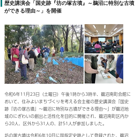
歴史講演会「国史跡『坊の塚古墳』～鵜沼に特別な古墳
ができる理由～」を開催
令和6年11月23日（土曜日）午後1時から3時半、鵜沼南町会館に
おいて、住みよいまちづくりを考える会主催の歴史講演会「国史
跡『坊の塚古墳』～鵜沼に特別な古墳ができる理由～」が鵜沼地
域のにぎわいの創出と活性化を目的に開催され、鵜沼南町区内か
ら20人、区外から31人の、計51人が参加しました。
坊の塚古墳は令和6年10月に国指定史跡として登録された、鵜沼