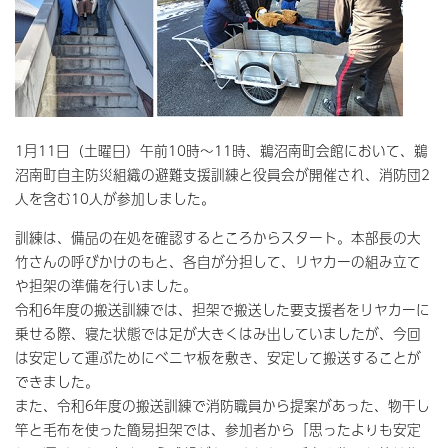
1月11日（土曜日）午前10時～11時、鵜沼南町会館において、鵜
沼南町自主防災組織の避難支援訓練と役員会が開催され、消防団2
人を含む10人が参加しました。
訓練は、備品の在処を確認するところからスタート。本部長の大
竹さんの呼びかけのもと、各自が分担して、リヤカーの組み立て
や担架の準備を行いました。
令和6年度の搬送訓練では、担架で搬送した要支援者をリヤカーに
乗せる際、寝た状態では足が大きくはみ出していましたが、今回
は安定して運ぶためにべニヤ板を敷き、安定して搬送することが
できました。
また、令和6年度の搬送訓練で消防職員から提案があった、物干し
竿と毛布を使った簡易担架では、参加者から「思ったよりも安定