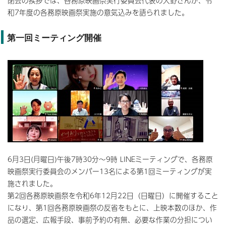
閉会の挨拶では、各務原映画祭実行委員会代表の大野さんが、令
和7年度の各務原映画祭実施の意気込みを語られました。
第一回ミーティング開催
6月3日(月曜日)午後7時30分～9時 LINEミーティングで、各務原
映画祭実行委員会のメンバー13名による第1回ミーティングが実
施されました。
第2回各務原映画祭を令和6年12月22日（日曜日）に開催すること
になり、第1回各務原映画祭の反省をもとに、上映本数のほか、作
品の選定、広報手段、事前予約の有無、必要な作業の分担につい