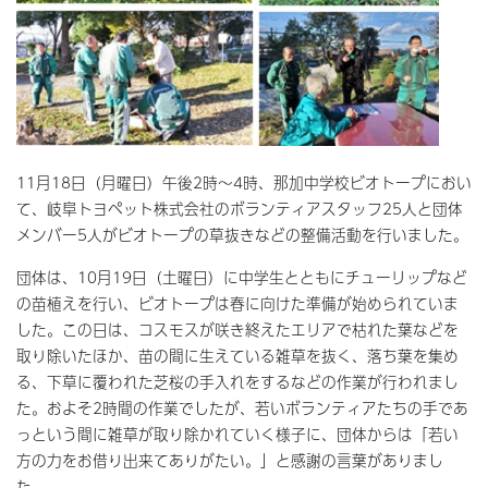
11月18日（月曜日）午後2時～4時、那加中学校ビオトープにおい
て、岐阜トヨペット株式会社のボランティアスタッフ25人と団体
メンバー5人がビオトープの草抜きなどの整備活動を行いました。
団体は、10月19日（土曜日）に中学生とともにチューリップなど
の苗植えを行い、ビオトープは春に向けた準備が始められていま
した。この日は、コスモスが咲き終えたエリアで枯れた葉などを
取り除いたほか、苗の間に生えている雑草を抜く、落ち葉を集め
る、下草に覆われた芝桜の手入れをするなどの作業が行われまし
た。およそ2時間の作業でしたが、若いボランティアたちの手であ
っという間に雑草が取り除かれていく様子に、団体からは「若い
方の力をお借り出来てありがたい。」と感謝の言葉がありまし
た。