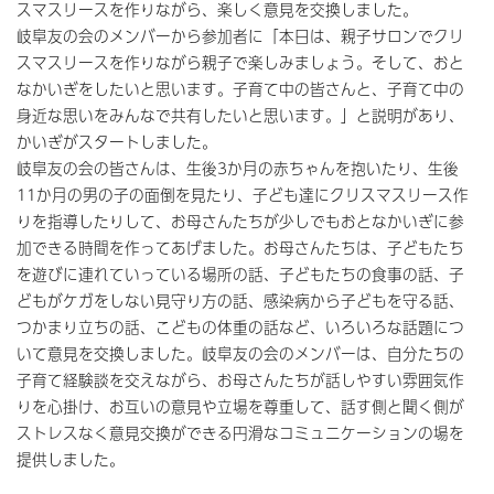
スマスリースを作りながら、楽しく意見を交換しました。
岐阜友の会のメンバーから参加者に「本日は、親子サロンでクリ
スマスリースを作りながら親子で楽しみましょう。そして、おと
なかいぎをしたいと思います。子育て中の皆さんと、子育て中の
身近な思いをみんなで共有したいと思います。」と説明があり、
かいぎがスタートしました。
岐阜友の会の皆さんは、生後3か月の赤ちゃんを抱いたり、生後
11か月の男の子の面倒を見たり、子ども達にクリスマスリース作
りを指導したりして、お母さんたちが少しでもおとなかいぎに参
加できる時間を作ってあげました。お母さんたちは、子どもたち
を遊びに連れていっている場所の話、子どもたちの食事の話、子
どもがケガをしない見守り方の話、感染病から子どもを守る話、
つかまり立ちの話、こどもの体重の話など、いろいろな話題につ
いて意見を交換しました。岐阜友の会のメンバーは、自分たちの
子育て経験談を交えながら、お母さんたちが話しやすい雰囲気作
りを心掛け、お互いの意見や立場を尊重して、話す側と聞く側が
ストレスなく意見交換ができる円滑なコミュニケーションの場を
提供しました。