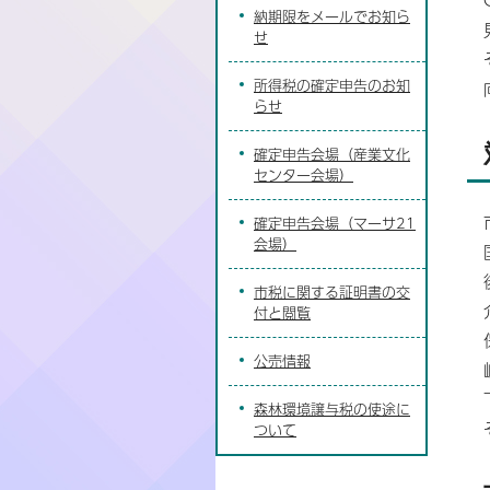
納期限をメールでお知ら
せ
所得税の確定申告のお知
らせ
確定申告会場（産業文化
センター会場）
確定申告会場（マーサ21
会場）
市税に関する証明書の交
付と閲覧
公売情報
森林環境譲与税の使途に
ついて