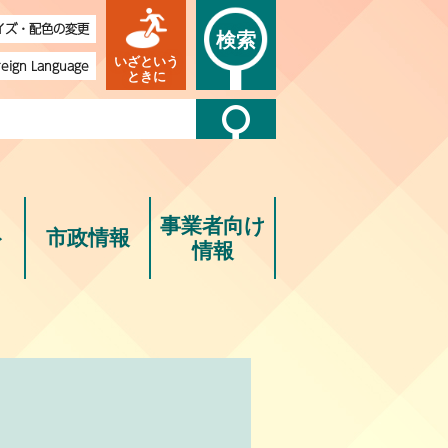
イズ・配色の変更
検索
いざという
reign Language
ときに
事業者向け
ト
市政情報
情報