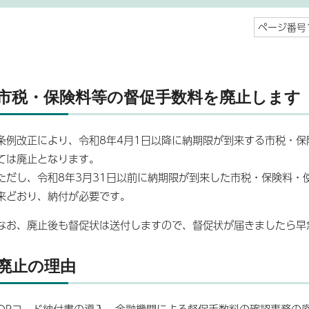
ページ番号1
市税・保険料等の督促手数料を廃止します
条例改正により、令和8年4月1日以降に納期限が到来する市税・
ては廃止となります。
ただし、令和8年3月31日以前に納期限が到来した市税・保険料・
来どおり、納付が必要です。
なお、廃止後も督促状は送付しますので、督促状が届きましたら早
廃止の理由
QRコード納付書の導入、金融機関による督促手数料の確認事務の