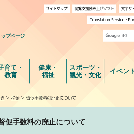
サイトマップ
閲覧支援読み上げソフト
文字サ
Translation Service
・
Fo
トップページ
子育て・
健康・
スポーツ・
イベン
教育
福祉
観光・文化
続き
>
税金
> 督促手数料の廃止について
督促手数料の廃止について