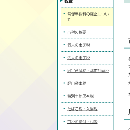
税金
督促手数料の廃止につい
て
市税の概要
個人の市民税
法人の市民税
固定資産税・都市計画税
軽自動車税
特別土地保有税
たばこ税・入湯税
市税の納付・相談