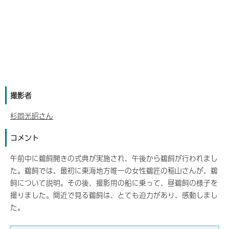
撮影者
杉岡光昭さん
コメント
午前中に鵜飼開きの式典が実施され、午後から鵜飼が行われまし
た。鵜飼では、最初に東海地方唯一の女性鵜匠の稲山さんが、鵜
飼について説明。その後、撮影用の船に乗って、昼鵜飼の様子を
撮りました。間近で見る鵜飼は、とても迫力があり、感動しまし
た。