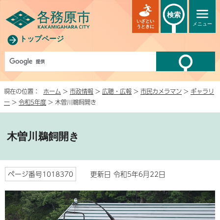
検索
いざとい
メニュー
うときに
トップページ
現在の位置：
ホーム
>
市政情報
>
広聴・広報
>
市民カメラマン
>
ギャラリ
ー
>
令和5年度
> 木曽川鵜飼開き
木曽川鵜飼開き
ページ番号1018370
更新日 令和5年6月22日