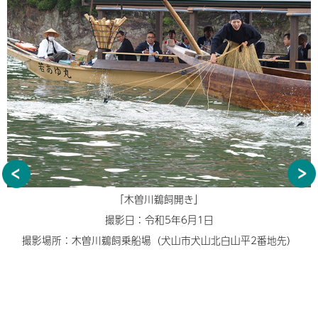
「木曽川鵜飼開き」
撮影日：令和5年6月1日
撮影場所：木曽川鵜飼乗船場（犬山市犬山北白山平2番地先）