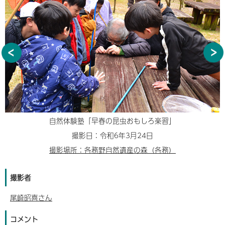
自然体験塾「早春の昆虫おもしろ楽習」
撮影日：令和6年3月24日
撮影場所：各務野自然遺産の森（各務）
撮影者
尾崎昭喜さん
コメント