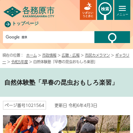
検索
いざとい
メニュー
うときに
トップページ
現在の位置：
ホーム
>
市政情報
>
広聴・広報
>
市民カメラマン
>
ギャラリ
ー
>
令和5年度
> 自然体験塾「早春の昆虫おもしろ楽習」
自然体験塾「早春の昆虫おもしろ楽習」
ページ番号1021564
更新日 令和6年4月3日