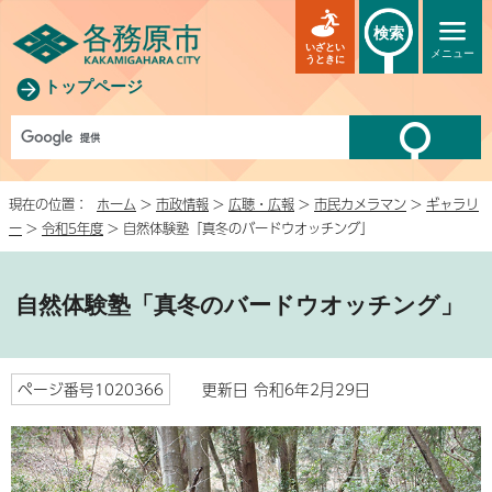
検索
いざとい
メニュー
うときに
トップページ
現在の位置：
ホーム
>
市政情報
>
広聴・広報
>
市民カメラマン
>
ギャラリ
ー
>
令和5年度
> 自然体験塾「真冬のバードウオッチング」
自然体験塾「真冬のバードウオッチング」
ページ番号1020366
更新日 令和6年2月29日