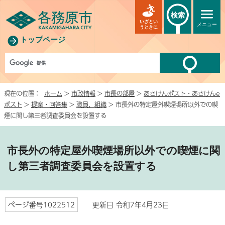
検索
いざとい
メニュー
うときに
トップページ
現在の位置：
ホーム
>
市政情報
>
市長の部屋
>
あさけんポスト・あさけんe
ポスト
>
提案・回答集
>
職員、組織
> 市長外の特定屋外喫煙場所以外での喫
煙に関し第三者調査委員会を設置する
市長外の特定屋外喫煙場所以外での喫煙に関
し第三者調査委員会を設置する
ページ番号1022512
更新日 令和7年4月23日