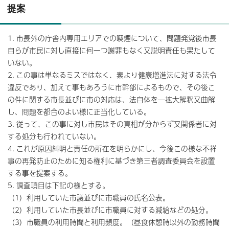
提案
1. 市長外の庁舎内専用エリアでの喫煙について、問題発覚後市長
自らが市民に対し直接に何一つ謝罪もなく又説明責任も果たして
いない。
2. この事は単なるミスではなく、素より健康増進法に対する法令
違反であり、加えて事もあろうに市幹部によるもので、その後こ
の件に関する市長並びに市の対応は、法自体を―拡大解釈又曲解
し、問題を都合のよい様に正当化している。
3. 従って、この事に対し市民はその真相が分からず又関係者に対
する処分も行われていない。
4. これが原因糾明と責任の所在を明らかにし、今後この様な不祥
事の再発防止のために知る権利に基づき第三者調査委員会を設置
する事を提案する。
5. 調査項目は下記の様とする。
（1）利用していた市議並びに市職員の氏名公表。
（2）利用していた市長並びに市職員に対する減給などの処分。
（3）市職員の利用時間と利用頻度。（昼食休憩時以外の勤務時間