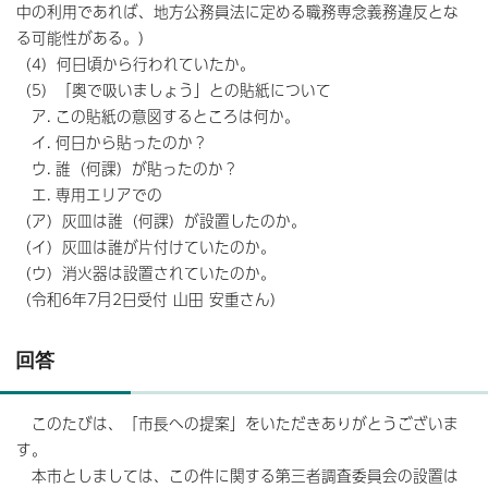
中の利用であれば、地方公務員法に定める職務専念義務違反とな
る可能性がある。）
（4）何日頃から行われていたか。
（5）「奥で吸いましょう」との貼紙について
ア. この貼紙の意図するところは何か。
イ. 何日から貼ったのか？
ウ. 誰（何課）が貼ったのか？
エ. 専用エリアでの
（ア）灰皿は誰（何課）が設置したのか。
（イ）灰皿は誰が片付けていたのか。
（ウ）消火器は設置されていたのか。
（令和6年7月2日受付 山田 安重さん）
回答
このたびは、「市長への提案」をいただきありがとうございま
す。
本市としましては、この件に関する第三者調査委員会の設置は