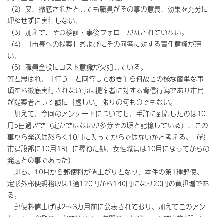
（2）又、徹底されたとしても職員がその事の意義、効果を充分に
理解せずに実行しない。
（3）加えて、その検証・事後フォローがなされていない。
（4）「市長への提案」およびにその回答に対する責任意識が薄
い。
（5）職員全般にコスト意識が欠如している。
等と思はれ、「行う」と回答しておき乍ら何故この様な簡単な事
項すら徹底実行されない事は提案者に対する背信行為であり市民
が提案者として誠に「虚しい」限りの何ものでもない。
加えて、今回のアンケートについても、手許に到着したのは10
月5日過ぎで（定かではないが多分その頃と記憶している）、この
事から発送は恐らく10月に入ってからではないかと考える。（都
市建設部に10月18日に尋ねた処、女性職員は10月になってからの
発送との事であった）
即ち、10月から郵便料が値上がりとなり、本件の第1種郵便、
定形外郵便規格収は1通120円から140円になり20円の負担増であ
る。
郵便料値上げは2～3カ月前に公表されており、加えてこのアン