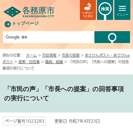
検索
いざとい
メニュー
うときに
トップページ
現在の位置：
ホーム
>
市政情報
>
市長の部屋
>
あさけんポスト・あさけんe
ポスト
>
提案・回答集
>
職員、組織
> 「市民の声」「市長への提案」の回答
事項の実行について
「市民の声」「市長への提案」の回答事項
の実行について
ページ番号1023283
更新日 令和7年4月23日