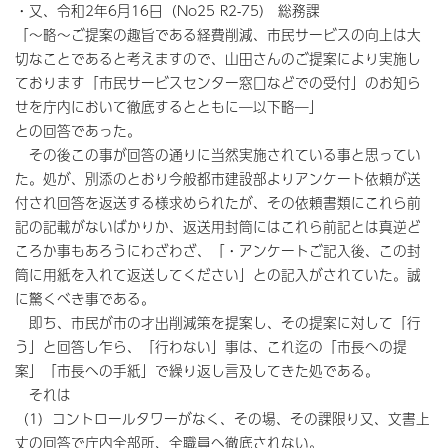
・又、令和2年6月16日（No25 R2-75） 総務課
「～略～ご提案の趣旨である経費削減、市民サービスの向上は大
切なことであると考えますので、山田さんのご提案により実施し
ております「市民サービスセンター窓口などでの受付」のお知ら
せを庁内において徹底するとともに―以下略―」
との回答であった。
その後この事が回答の通りに当然実施されている事と思ってい
た。処が、別添のとおり今般都市建設部よりアンケート依頼が送
付され回答を返送する様求められたが、その依頼書類にこれら前
記の記載がないばかりか、返送用封筒にはこれら前記とは真逆ど
ころか事もあろうにわざわざ、「・アンケートご記入後、この封
筒に用紙を入れて返送してください」との記入がされていた。誠
に驚くべき事である。
即ち、市民が市の才出削減策を提案し、その提案に対して「行
う」と回答し乍ら、「行わない」事は、これ迄の「市長への提
案」「市長への手紙」で繰り返し言及してきた処である。
それは
（1）コントロールタワーがなく、その場、その課限り又、文書上
丈の回答で庁内全部所、全職員へ徹底されない。