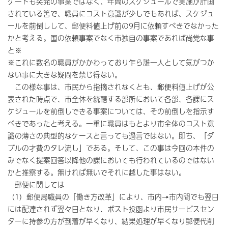
ケートも突発の事案ではなく、年間のスケジュールで実施が計画
されている筈で、職員にコスト意識が少しでもあれば、スケジュ
ールを前倒しして、郵便料値上げ前の9月に依頼すべきでなかった
かと考える。国の依頼事案でなく市独自の事案であれば尚党な事
と※
※これに数名の職員がかかわっており乍ら誰一人として気がつか
ない事に大きな疑問を禁じ得ない。
この様な事は、市民から指摘されなくとも、郵便料値上げが公
表された時点で、市全体を統轄する部所において各部、各課にス
ケジュールを前倒しできる事案については、その前倒しを指示す
べきであったと考える。一重に職員はもとより市全体のコスト意
識の薄さの典型的なケースと言っても過言ではない。即ち、「ダ
ブルの才費のタレ流し」である。そして、この事は今回の本件の
みでなく提案回答以降他の課においても行われているのではない
かと推察する。無ければ無いでそれに越した事はない。
郵便に関しては
（1）郵便局職員の「働き方改革」により、市内→市内間でも翌日
には配達されず翌々日となり、ポスト投函より市民サービスセン
ターに持参の方が到着が早くなり、結果処理が早くなり郵便代削