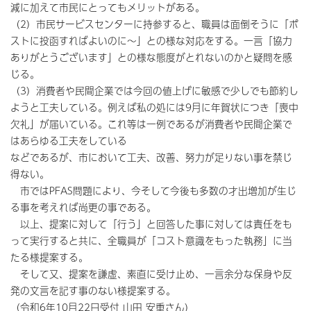
減に加えて市民にとってもメリットがある。
（2）市民サービスセンターに持参すると、職員は面倒そうに「ポ
ストに投函すればよいのに～」との様な対応をする。一言「協力
ありがとうございます」との様な態度がとれないのかと疑問を感
じる。
（3）消費者や民間企業では今回の値上げに敏感で少しでも節約し
ようと工夫している。例えば私の処には9月に年賀状につき「喪中
欠礼」が届いている。これ等は一例であるが消費者や民間企業で
はあらゆる工夫をしている
などであるが、市において工夫、改善、努力が足りない事を禁じ
得ない。
市ではPFAS問題により、今そして今後も多数の才出増加が生じ
る事を考えれば尚更の事である。
以上、提案に対して「行う」と回答した事に対しては責任をも
って実行すると共に、全職員が「コスト意識をもった執務」に当
たる様提案する。
そして又、提案を謙虚、素直に受け止め、一言余分な保身や反
発の文言を記す事のない様提案する。
（令和6年10月22日受付 山田 安重さん）