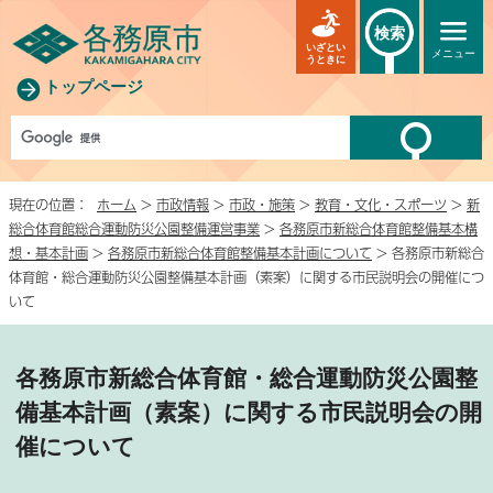
検索
いざとい
メニュー
うときに
トップページ
現在の位置：
ホーム
>
市政情報
>
市政・施策
>
教育・文化・スポーツ
>
新
総合体育館総合運動防災公園整備運営事業
>
各務原市新総合体育館整備基本構
想・基本計画
>
各務原市新総合体育館整備基本計画について
> 各務原市新総合
体育館・総合運動防災公園整備基本計画（素案）に関する市民説明会の開催につ
いて
各務原市新総合体育館・総合運動防災公園整
備基本計画（素案）に関する市民説明会の開
催について