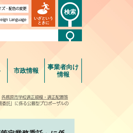
イズ・配色の変更
検索
いざという
reign Language
ときに
事業者向け
ト
市政情報
情報
>
各務原市学校適正規模・適正配置等
務委託」に係る公募型プロポーザルの