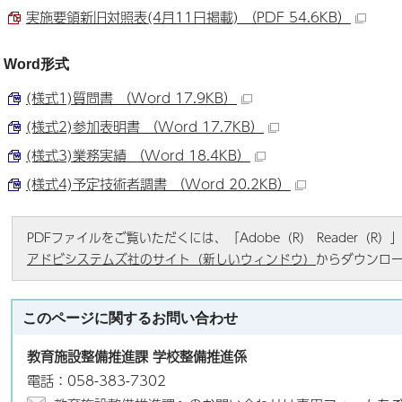
実施要領新旧対照表(4月11日掲載) （PDF 54.6KB）
Word形式
(様式1)質問書 （Word 17.9KB）
(様式2)参加表明書 （Word 17.7KB）
(様式3)業務実績 （Word 18.4KB）
(様式4)予定技術者調書 （Word 20.2KB）
PDFファイルをご覧いただくには、「Adobe（R） Reader（
アドビシステムズ社のサイト（新しいウィンドウ）
からダウンロ
このページに関する
お問い合わせ
教育施設整備推進課 学校整備推進係
電話：058-383-7302