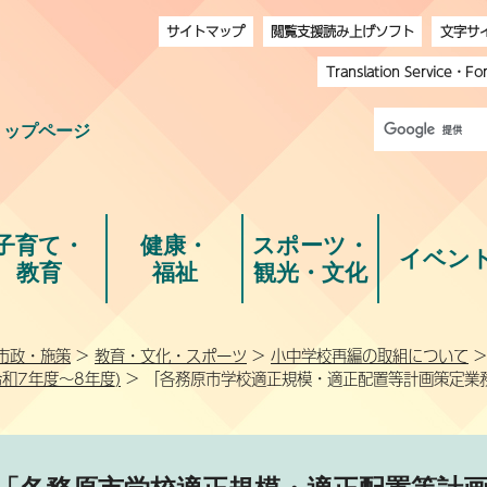
サイトマップ
閲覧支援読み上げソフト
文字サ
Translation Service
・
Fo
トップページ
子育て・
健康・
スポーツ・
イベン
教育
福祉
観光・文化
市政・施策
>
教育・文化・スポーツ
>
小中学校再編の取組について
和7年度～8年度)
> 「各務原市学校適正規模・適正配置等計画策定業