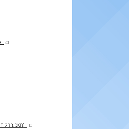
B）
233.0KB）