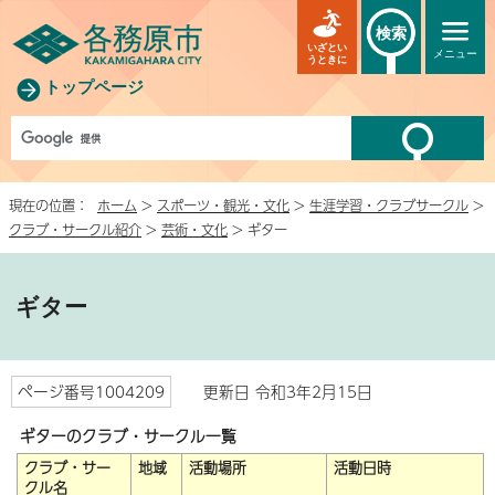
検索
いざとい
メニュー
うときに
トップページ
現在の位置：
ホーム
>
スポーツ・観光・文化
>
生涯学習・クラブサークル
>
クラブ・サークル紹介
>
芸術・文化
> ギター
ギター
ページ番号1004209
更新日 令和3年2月15日
ギターのクラブ・サークル一覧
クラブ・サー
地域
活動場所
活動日時
クル名