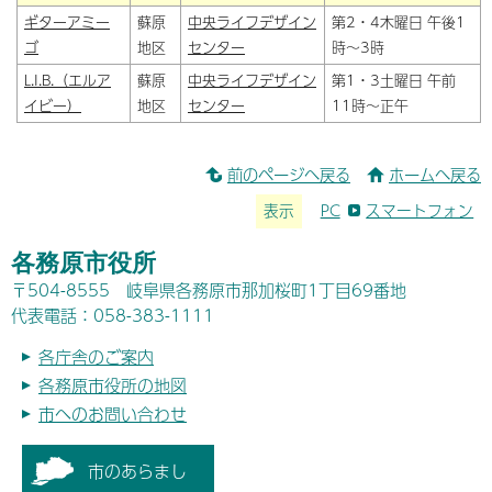
ギターアミー
蘇原
中央ライフデザイン
第2・4木曜日 午後1
ゴ
地区
センター
時～3時
L.I.B.（エルア
蘇原
中央ライフデザイン
第1・3土曜日 午前
イビー）
地区
センター
11時～正午
前のページへ戻る
ホームへ戻る
表示
PC
スマートフォン
各務原市役所
〒504-8555 岐阜県各務原市那加桜町1丁目69番地
代表電話：058-383-1111
各庁舎のご案内
各務原市役所の地図
市へのお問い合わせ
市のあらまし