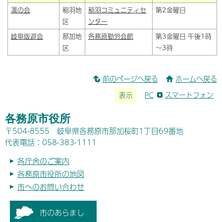
凛の会
稲羽地
稲羽コミュニティセ
第2金曜日
区
ンター
岐阜版遊会
那加地
各務原勤労会館
第3金曜日 午後1時
区
～3時
前のページへ戻る
ホームへ戻る
表示
PC
スマートフォン
各務原市役所
〒504-8555 岐阜県各務原市那加桜町1丁目69番地
代表電話：058-383-1111
各庁舎のご案内
各務原市役所の地図
市へのお問い合わせ
市のあらまし