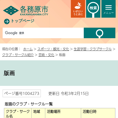
検索
いざとい
メニュー
うときに
トップページ
現在の位置：
ホーム
>
スポーツ・観光・文化
>
生涯学習・クラブサークル
>
クラブ・サークル紹介
>
芸術・文化
> 版画
版画
ページ番号1004273
更新日 令和3年2月15日
版画のクラブ・サークル一覧
クラブ・サーク
地域
活動場所
活動日時
ル名