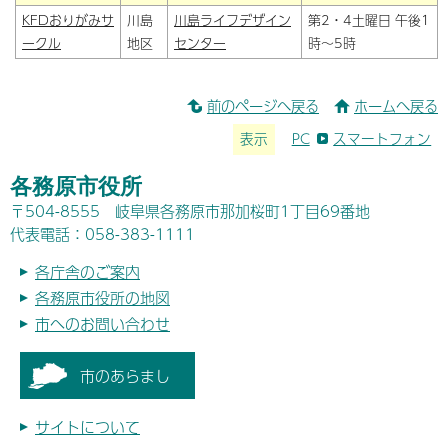
KFDおりがみサ
川島
川島ライフデザイン
第2・4土曜日 午後1
ークル
地区
センター
時～5時
前のページへ戻る
ホームへ戻る
表示
PC
スマートフォン
各務原市役所
〒504-8555 岐阜県各務原市那加桜町1丁目69番地
代表電話：058-383-1111
各庁舎のご案内
各務原市役所の地図
市へのお問い合わせ
市のあらまし
サイトについて