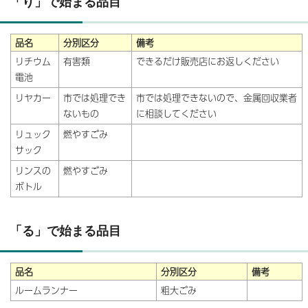
「り」で始まる品目
品名
分別区分
備考
リチウム
有害類
できるだけ販売店にお返しください
電池
リヤカー
市では処理でき
市では処理できないので、金属回収業者
ないもの
に相談してください
リュック
燃やすごみ
サック
リンスの
燃やすごみ
ボトル
「る」で始まる品目
品名
分別区分
備考
ルームランナー
粗大ごみ