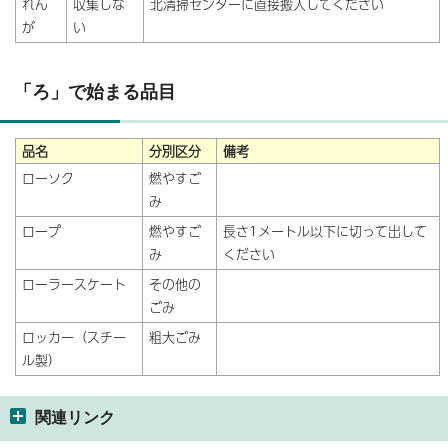
れん
収集しな
北清掃センターに直接搬入してください
が
い
「ろ」で始まる品目
品名
分別区分
備考
ローソク
燃やすご
み
ロープ
燃やすご
長さ1メートル以下に切って出して
み
ください
ローラースケート
その他の
ごみ
ロッカー（スチー
粗大ごみ
ル製）
関連リンク