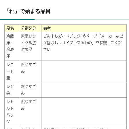
「れ」で始まる品目
品名
分別区分
備考
冷蔵
家電リサ
ごみ出しガイドブック16ページ「メーカーなど
庫・
イクル法
が回収しリサイクルするもの」を参照してくだ
冷凍
対象品
さい
庫
レコ
燃やすご
ード
み
盤
レジ
燃やすご
袋
み
レト
燃やすご
ルト
み
パッ
ク