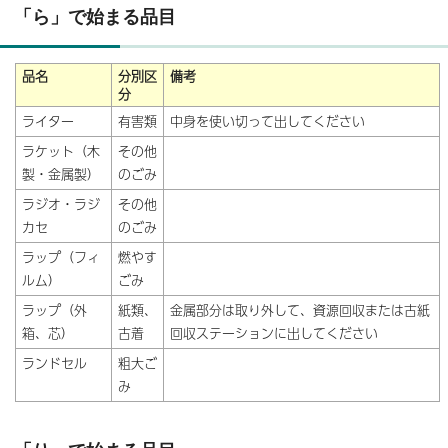
「ら」で始まる品目
品名
分別区
備考
分
ライター
有害類
中身を使い切って出してください
ラケット（木
その他
製・金属製）
のごみ
ラジオ・ラジ
その他
カセ
のごみ
ラップ（フィ
燃やす
ルム）
ごみ
ラップ（外
紙類、
金属部分は取り外して、資源回収または古紙
箱、芯）
古着
回収ステーションに出してください
ランドセル
粗大ご
み