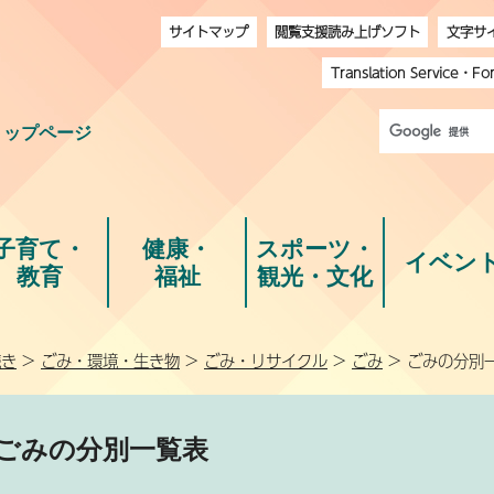
サイトマップ
閲覧支援読み上げソフト
文字サ
Translation Service
・
Fo
トップページ
子育て・
健康・
スポーツ・
イベン
教育
福祉
観光・文化
続き
>
ごみ・環境・生き物
>
ごみ・リサイクル
>
ごみ
> ごみの分別
ごみの分別一覧表