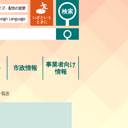
イズ・配色の変更
検索
いざという
reign Language
ときに
事業者向け
ト
市政情報
情報
一覧表