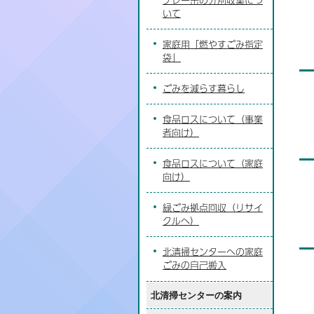
いて
家庭用「燃やすごみ指定
袋」
ごみを減らす暮らし
食品ロスについて（事業
者向け）
食品ロスについて（家庭
向け）
緑ごみ拠点回収（リサイ
クルへ）
北清掃センターへの家庭
ごみの自己搬入
北清掃センターの案内