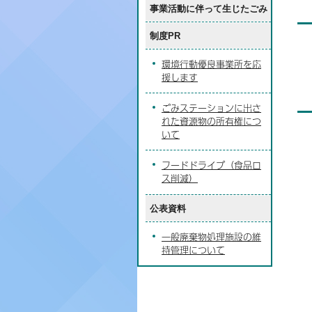
事業活動に伴って生じたごみ
制度PR
環境行動優良事業所を応
援します
ごみステーションに出さ
れた資源物の所有権につ
いて
フードドライブ（食品ロ
ス削減）
公表資料
一般廃棄物処理施設の維
持管理について