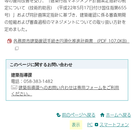
等の運用改善を受け、「建築行政マネジメント計画策定指針の制
定について（技術的助言）（平成22年5月17日付け国住指第655
号）」および同計画策定指針に基づき、建築確認に係る審査期間
の短縮および審査過程のマネジメントについての取り扱い方針を
定めました。
各務原市建築確認手続き円滑化推進計画書 （PDF 107.0KB）
このページに関する
お問い合わせ
建築指導課
電話：058-383-1482
建築指導課へのお問い合わせは専用フォームをご利用
ください。
前のページへ戻る
ホームへ戻る
表示
PC
スマートフォン