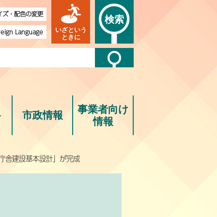
イズ・配色の変更
検索
いざという
reign Language
ときに
事業者向け
ト
市政情報
情報
新庁舎建設基本設計」が完成