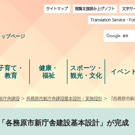
サイトマップ
閲覧支援読み上げソフト
文字サ
Translation Service
・
Fo
トップページ
子育て・
健康・
スポーツ・
イベン
教育
福祉
観光・文化
新庁舎建設
>
各務原市新庁舎建設基本設計・実施設計
> 「各務原市
「各務原市新庁舎建設基本設計」が完成