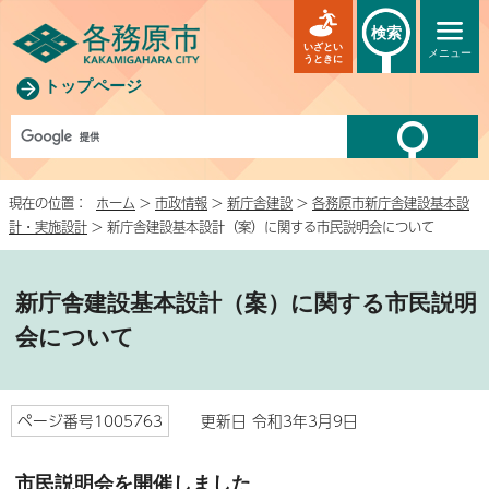
検索
いざとい
メニュー
うときに
トップページ
現在の位置：
ホーム
>
市政情報
>
新庁舎建設
>
各務原市新庁舎建設基本設
計・実施設計
> 新庁舎建設基本設計（案）に関する市民説明会について
新庁舎建設基本設計（案）に関する市民説明
会について
ページ番号1005763
更新日 令和3年3月9日
市民説明会を開催しました