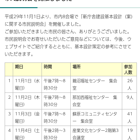
平成29年11月1日より、市内8会場で「新庁舎建設基本設計（案）
に関する市民説明会」を開催しました。
ご参加いただきました市民の皆さん、ありがとうございました。
市民説明会でお寄せいただいたご意見などについては、今後、ウ
ェブサイトでご紹介するとともに、基本設計策定の参考にさせて
いただきます。
期日
時間
場所
参加
人数
1
11月1日（水
午後7時～8
鵜沼福祉センター 集会
26
曜日）
時30分
室
人
2
11月2日（木
午後7時～8
那加西福祉センター 集
9人
曜日）
時30分
会室
3
11月3日（金
午後7時～8
蘇原コミュニティセンタ
41
曜日）
時30分
ー 集会室
人
4
11月4日（土
午後2時～3
産業文化センター2階第3
19
曜日）
時30分
会議室
人