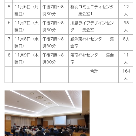
5
11月6日（月
午後7時～8
稲羽コミュニティセンタ
12
曜日）
時30分
ー 集会室1
人
6
11月7日（火
午後7時～8
川島ライフデザインセン
38
曜日）
時30分
ター 集会室
人
7
11月8日（水
午後7時～8
鵜沼東福祉センター 集
8人
曜日）
時30分
会室
8
11月9日（木
午後7時～8
陵南福祉センター 集会
11
曜日）
時30分
室
人
合計
164
人