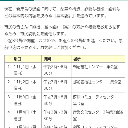
現在、新庁舎の建設に向けて、配置や構造、必要な機能・設備な
どの基本的な内容を決める「基本設計」を進めています。
市民の皆さんに直接、基本設計（案）の方針や概要をお知らせす
るため、市民説明会を開催します。
下記8会場で開催しますので、お近くの会場にお越しください。事
前申込は不要です。お気軽にご参加ください。
期日
時間
場所
1
11月1日（水
午後7時～8時
鵜沼福祉センター 集会室
曜日）
30分
2
11月2日（木
午後7時～8時
那加西福祉センター 集会室
曜日）
30分
3
11月3日（金
午後7時～8時
蘇原コミュニティセンター
曜日）
30分
集会室
4
11月4日（土
午後2時～3時
産業文化センター2階第3会議
曜日）
30分
室
5
11月6日（月
午後7時～8時
稲羽コミュニティセンター