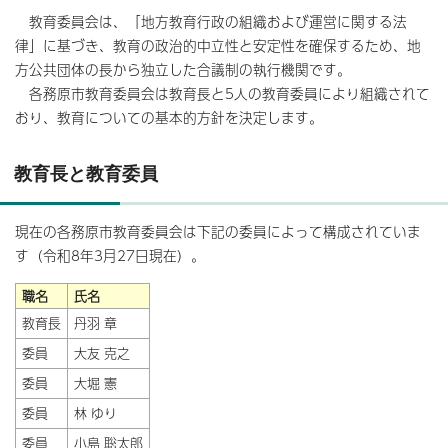
教育委員会は、「地方教育行政の組織および運営に関する法
律」に基づき、教育の政治的中立性と安定性を確保するため、地
方公共団体の長から独立した合議制の執行機関です。
各務原市教育委員会は教育長と5人の教育委員により組織されて
おり、教育についての基本的方針を決定します。
教育長と教育委員
現在の各務原市教育委員会は下記の委員によって構成されていま
す（令和8年3月27日現在）。
職名
氏名
教育長
丹羽 章
委員
大友 克之
委員
大堀 憲
委員
林 ゆり
委員
小島 聡太郎