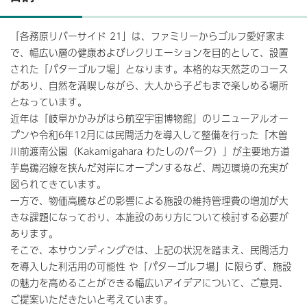
「各務原リバーサイド 21」は、ファミリーからゴルフ愛好家ま
で、幅広い層の健康およびレクリエーションを目的として、設置
された「パターゴルフ場」となります。本格的な天然芝のコース
があり、自然を満喫しながら、大人から子どもまで楽しめる場所
となっています。
近年は「岐阜かかみがはら航空宇宙博物館」のリニューアルオー
プンや令和6年12月には民間活力を導入して整備を行った「木曽
川前渡南公園（Kakamigahara わたしのパーク）」が主要地方道
芋島鵜沼線を挟んだ対岸にオープンするなど、周辺環境の充実が
図られてきています。
一方で、物価高騰などの影響による施設の維持管理費の増加が大
きな課題になっており、本施設のあり方について検討する必要が
あります。
そこで、本サウンディングでは、上記の状況を踏まえ、民間活力
を導入した利活用の可能性 や「パターゴルフ場」に限らず、施設
の魅力を高めることができる幅広いアイデアについて、ご意見、
ご提案いただきたいと考えています。