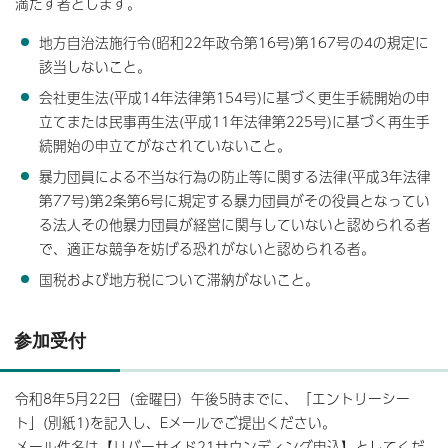
満たす者とします。
地方自治法施行令(昭和22年政令第16号)第167号の4の規定に
該当しないこと。
会社更生法(平成14年法律第154号)に基づく更生手続開始の申
立てまたは民事再生法(平成11年法律第225号)に基づく再生手
続開始の申立てがなされていないこと。
暴力団員による不当な行為の防止等に関する法律(平成3年法律
第77号)第2条第6号に規定する暴力団員がその役員となってい
る法人その他暴力団員が経営に関与していないと認められる者
で、適正な競争を妨げる恐れがないと認められる者。
国税および地方税について滞納がないこと。
参加受付
令和8年5月22日（金曜日）午後5時までに、「エントリーシー
ト」(別紙1)を記入し、Eメールでご提出ください。
メール件名は【リバーサイド21サウンディング申込】としてくだ