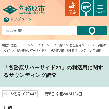
検索
いざとい
メニュー
うときに
トップページ
現在の位置：
ホーム
>
市政情報
>
市政・施策
>
基盤整備
>
みどり・公園に
ついて
> 「各務原リバーサイド21」の利活用に関するサウンディング調査
「各務原リバーサイド21」の利活用に関す
るサウンディング調査
ページ番号1027443
更新日 令和8年6月24日
目的