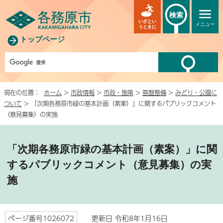
検索
いざとい
メニュー
うときに
トップページ
現在の位置：
ホーム
>
市政情報
>
市政・施策
>
基盤整備
>
みどり・公園に
ついて
> 「次期各務原市緑の基本計画（素案）」に関するパブリックコメント
（意見募集）の実施
「次期各務原市緑の基本計画（素案）」に関
するパブリックコメント（意見募集）の実
施
ページ番号1026072
更新日 令和8年1月16日