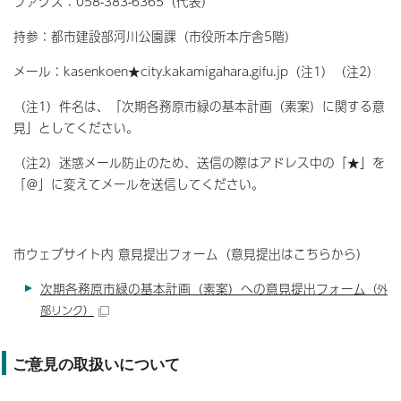
ファクス：058-383-6365（代表）
持参：都市建設部河川公園課（市役所本庁舎5階）
メール：kasenkoen★city.kakamigahara.gifu.jp（注1）（注2）
（注1）件名は、「次期各務原市緑の基本計画（素案）に関する意
見」としてください。
（注2）迷惑メール防止のため、送信の際はアドレス中の「★」を
「＠」に変えてメールを送信してください。
市ウェブサイト内 意見提出フォーム（意見提出はこちらから）
次期各務原市緑の基本計画（素案）への意見提出フォーム
（外
部リンク）
ご意見の取扱いについて