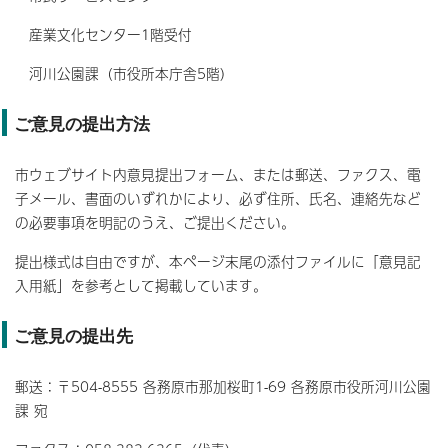
産業文化センター1階受付
河川公園課（市役所本庁舎5階）
ご意見の提出方法
市ウェブサイト内意見提出フォーム、または郵送、ファクス、電
子メール、書面のいずれかにより、必ず住所、氏名、連絡先など
の必要事項を明記のうえ、ご提出ください。
提出様式は自由ですが、本ページ末尾の添付ファイルに「意見記
入用紙」を参考として掲載しています。
ご意見の提出先
郵送：〒504-8555 各務原市那加桜町1-69 各務原市役所河川公園
課 宛