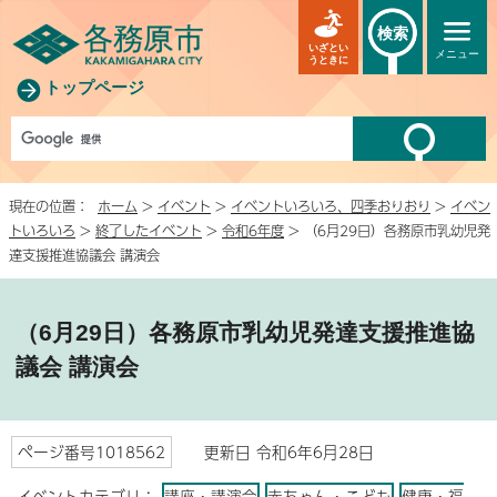
検索
いざとい
メニュー
うときに
トップページ
現在の位置：
ホーム
>
イベント
>
イベントいろいろ、四季おりおり
>
イベン
トいろいろ
>
終了したイベント
>
令和6年度
> （6月29日）各務原市乳幼児発
達支援推進協議会 講演会
（6月29日）各務原市乳幼児発達支援推進協
議会 講演会
ページ番号1018562
更新日 令和6年6月28日
イベントカテゴリ：
講座・講演会
赤ちゃん・こども
健康・福