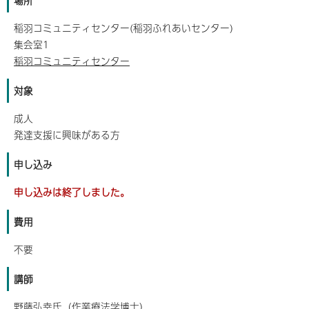
場所
稲羽コミュニティセンター(稲羽ふれあいセンター)
集会室1
稲羽コミュニティセンター
対象
成人
発達支援に興味がある方
申し込み
申し込みは終了しました。
費用
不要
講師
野藤弘幸氏（作業療法学博士）