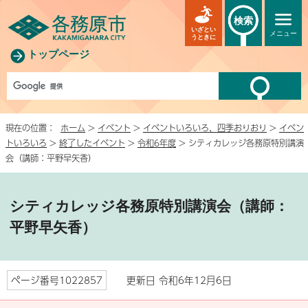
検索
いざとい
メニュー
うときに
トップページ
現在の位置：
ホーム
>
イベント
>
イベントいろいろ、四季おりおり
>
イベン
トいろいろ
>
終了したイベント
>
令和6年度
> シティカレッジ各務原特別講演
会（講師：平野早矢香）
シティカレッジ各務原特別講演会（講師：
平野早矢香）
ページ番号1022857
更新日 令和6年12月6日