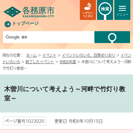
検索
いざとい
メニュー
うときに
トップページ
現在の位置：
ホーム
>
イベント
>
イベントいろいろ、四季おりおり
>
イベン
トいろいろ
>
終了したイベント
>
令和6年度
> 木曽川について考えよう～河畔
で竹灯り教室～
木曽川について考えよう～河畔で竹灯り教
室～
ページ番号1023020
更新日 令和6年10月15日