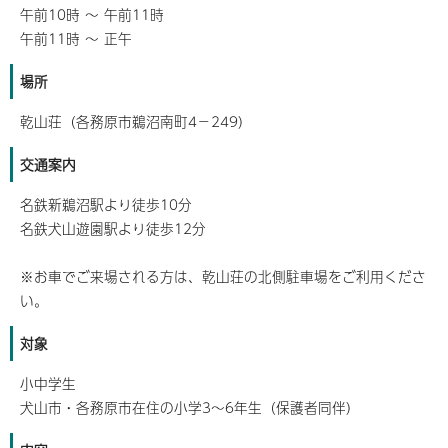
午前10時 ～ 午前11時
午前11時 ～ 正午
場所
乾山荘（各務原市鵜沼南町4－249）
交通案内
名鉄新鵜沼駅より徒歩10分
名鉄犬山遊園駅より徒歩12分
※お車でご来場される方は、乾山荘の北側駐車場をご利用くださ
い。
対象
小中学生
犬山市・各務原市在住の小学3～6年生（保護者同伴）