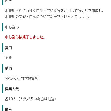
内容
木曽川河畔にも多く自生している竹を活用して竹灯りを作成し、
木曽川の景観・自然について親子で学び考えましょう。
申し込み
申し込みは終了しました。
費用
不要
講師
NPO法人 竹林救援隊
募集人数
各10人（人数が多い場合は抽選）
備考