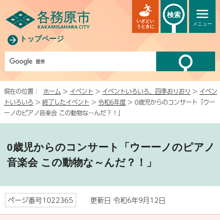
検索
いざとい
メニュー
うときに
トップページ
現在の位置：
ホーム
>
イベント
>
イベントいろいろ、四季おりおり
>
イベン
トいろいろ
>
終了したイベント
>
令和6年度
> 0歳児からのコンサート「ウー
ーノのピアノ音楽会 この動物な～んだ？！」
0歳児からのコンサート「ウーーノのピアノ
音楽会 この動物な～んだ？！」
ページ番号1022365
更新日 令和6年9月12日