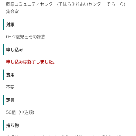
蘇原コミュニティセンター(そはらふれあいセンター そらーら)
集会室
対象
0～2歳児とその家族
申し込み
申し込みは終了しました。
費用
不要
定員
50組（申込順）
持ち物