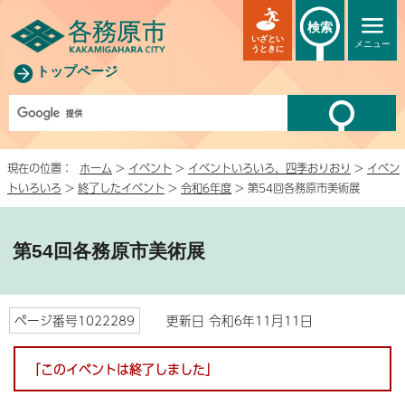
検索
いざとい
メニュー
うときに
トップページ
現在の位置：
ホーム
>
イベント
>
イベントいろいろ、四季おりおり
>
イベン
トいろいろ
>
終了したイベント
>
令和6年度
> 第54回各務原市美術展
第54回各務原市美術展
ページ番号1022289
更新日 令和6年11月11日
「このイベントは終了しました」