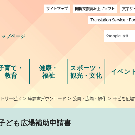
サイトマップ
閲覧支援読み上げソフト
文字サ
Translation Service
・
Fo
トップページ
子育て・
健康・
スポーツ・
イベン
教育
福祉
観光・文化
ットサービス
>
申請書ダウンロード
>
公園・広場・緑化
> 子ども広場
子ども広場補助申請書