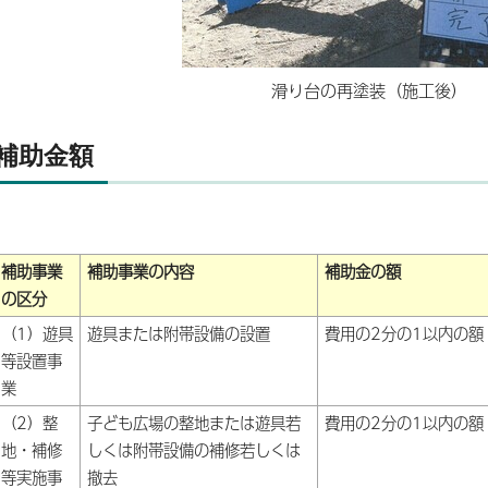
滑り台の再塗装（施工後）
補助金額
補助事業
補助事業の内容
補助金の額
の区分
（1）遊具
遊具または附帯設備の設置
費用の2分の1以内の額
等設置事
業
（2）整
子ども広場の整地または遊具若
費用の2分の1以内の額
地・補修
しくは附帯設備の補修若しくは
等実施事
撤去