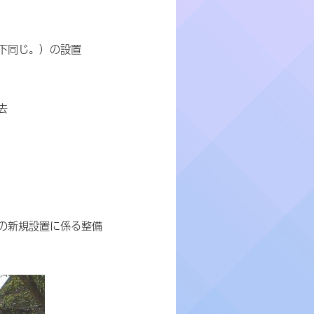
下同じ。）の設置
去
の新規設置に係る整備