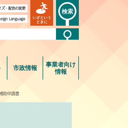
イズ・配色の変更
検索
いざという
reign Language
ときに
事業者向け
ト
市政情報
情報
補助申請書