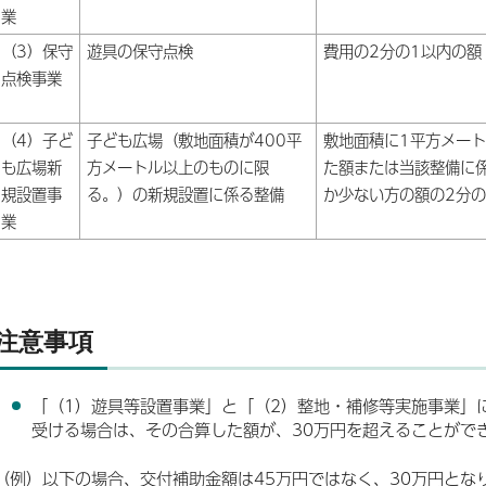
業
（3）保守
遊具の保守点検
費用の2分の1以内の額
点検事業
（4）子ど
子ども広場（敷地面積が400平
敷地面積に1平方メー
も広場新
方メートル以上のものに限
た額または当該整備に
規設置事
る。）の新規設置に係る整備
か少ない方の額の2分の
業
注意事項
「（1）遊具等設置事業」と「（2）整地・補修等実施事業」
受ける場合は、その合算した額が、30万円を超えることがで
（例）以下の場合、交付補助金額は45万円ではなく、30万円とな