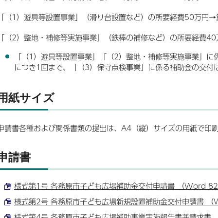
「（1）遊具等設置事業」（滑り台設置など）の所要経費50万円→
「（2）整地・補修等実施事業」（鉄棒の補修など）の所要経費40
「（1）遊具等設置事業」「（2）整地・補修等実施事業」に
につき1回まで、「（3）保守点検事業」に係る補助金の交付
用紙サイズ
申請書各種および関係書類の提出は、A4（縦）サイズの用紙で印
申請書
様式第1号 各務原市子ども広場補助金交付申請書 （Word 82.
様式第2号 各務原市子ども広場新規設置補助金交付申請書 （Wor
様式第4号 各務原市子ども広場補助事業実施報告書兼請求書 （Wo