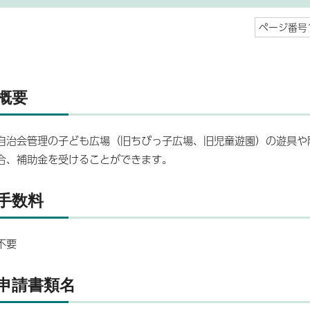
ページ番号1
概要
自治会管理の子ども広場（旧ちびっ子広場、旧児童遊園）の遊具や
合、補助金を受けることができます。
手数料
不要
申請書類名