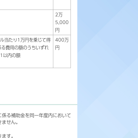
2万
5,000
円
トル当たり1万円を乗じて得
400万
係る費用の額のうちいずれ
円
1以内の額
に係る補助金を同一年度内において
きません。
ります。