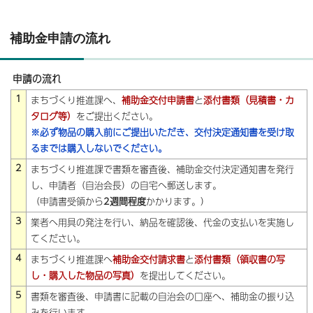
補助金申請の流れ
申請の流れ
1
まちづくり推進課へ、
補助金交付申請書
と
添付書類（見積書・カ
タログ等）
をご提出ください。
※必ず物品の購入前にご提出いただき、交付決定通知書を受け取
るまでは購入しないでください。
2
まちづくり推進課で書類を審査後、補助金交付決定通知書を発行
し、申請者（自治会長）の自宅へ郵送します。
（申請書受領から
2週間程度
かかります。）
3
業者へ用具の発注を行い、納品を確認後、代金の支払いを実施し
てください。
4
まちづくり推進課へ
補助金交付請求書
と
添付書類（領収書の写
し・購入した物品の写真）
を提出してください。
5
書類を審査後、申請書に記載の自治会の口座へ、補助金の振り込
みを行います。