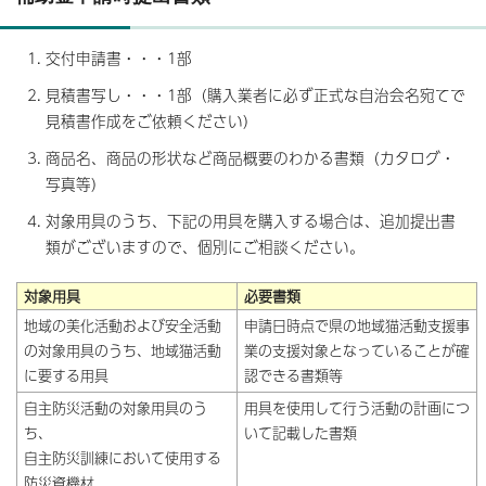
交付申請書・・・1部
見積書写し・・・1部（購入業者に必ず正式な自治会名宛てで
見積書作成をご依頼ください）
商品名、商品の形状など商品概要のわかる書類（カタログ・
写真等）
対象用具のうち、下記の用具を購入する場合は、追加提出書
類がございますので、個別にご相談ください。
対象用具
必要書類
地域の美化活動および安全活動
申請日時点で県の地域猫活動支援事
の対象用具のうち、地域猫活動
業の支援対象となっていることが確
に要する用具
認できる書類等
自主防災活動の対象用具のう
用具を使用して行う活動の計画につ
ち、
いて記載した書類
自主防災訓練において使用する
防災資機材