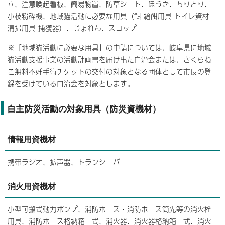
立、注意喚起看板、簡易物置、防草シート、ほうき、ちりとり、
小枝粉砕機、地域猫活動に必要な用具（餌 給餌用具 トイレ資材
清掃用具 捕獲器）、じょれん、スコップ
※「地域猫活動に必要な用具」の申請については、岐阜県に地域
猫活動支援事業の活動計画書を届け出た自治会または、さくらね
こ無料不妊手術チケットの交付の対象となる団体として市長の登
録を受けている自治会を対象とします。
自主防災活動の対象用具（防災資機材）
情報用資機材
携帯ラジオ、拡声器、トランシーバー
消火用資機材
小型可搬式動力ポンプ、消防ホース・消防ホース筒先等の消火栓
用具、消防ホース格納箱一式、消火器、消火器格納箱一式、消火