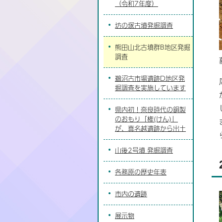
（令和7年度）
坊の塚古墳発掘調査
熊田山北古墳群B地区発掘
調査
鵜沼古市場遺跡D地区発
掘調査を実施しています
県内初！奈良時代の銅製
のおもり「権(けん)」
が、真名越遺跡から出土
山後2号墳 発掘調査
各務原の歴史年表
市内の遺跡
展示物