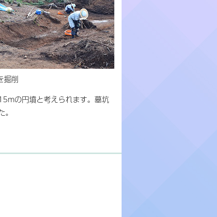
を掘削
15mの円墳と考えられます。墓坑
た。