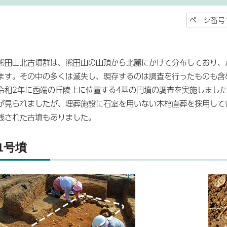
ページ番号1
熊田山北古墳群は、熊田山の山頂から北麓にかけて分布しており、
ます。その中の多くは滅失し、現存するのは調査を行ったものも含
令和2年に西端の丘陵上に位置する4基の円墳の調査を実施しまし
が見られましたが、埋葬施設に石室を用いない木棺直葬を採用して
残された古墳もありました。
1号墳