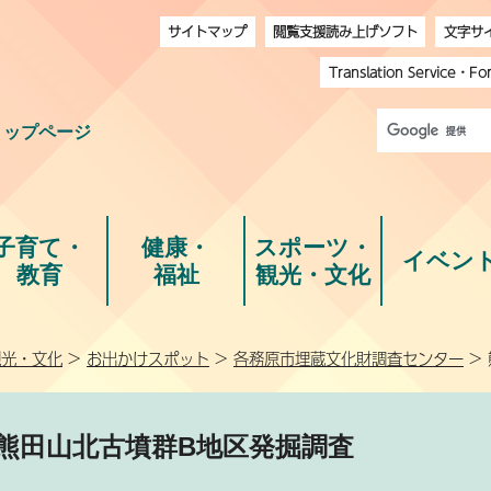
サイトマップ
閲覧支援読み上げソフト
文字サ
Translation Service
・
Fo
トップページ
子育て・
健康・
スポーツ・
イベン
教育
福祉
観光・文化
観光・文化
>
お出かけスポット
>
各務原市埋蔵文化財調査センター
>
熊田山北古墳群B地区発掘調査