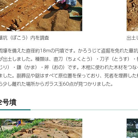
墓坑（ぼこう）内を調査
出土
周壕を備えた直径約18mの円墳です。かろうじて盗掘を免れた墓
が出土しました。種類は、直刀（ちょくとう）・刀子（とうす）・
じり）・鎌（かま）・斧（おの）です。木棺に使われた木材をつな
ました。副葬品や鎹はすべて原位置を保っており、死者を埋葬した
ら少し離れた場所からガラス玉60点が見つかりました。
2号墳