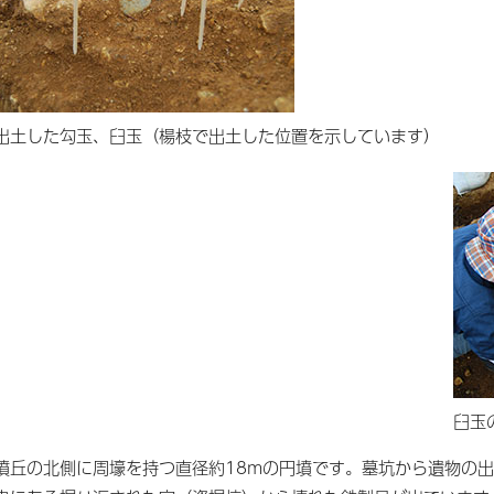
出土した勾玉、臼玉（楊枝で出土した位置を示しています）
臼玉
墳丘の北側に周壕を持つ直径約18mの円墳です。墓坑から遺物の