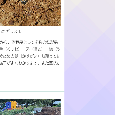
したガラス玉
坑から、副葬品として多数の鉄製品
轡（くつわ）・矛（ほこ）・鏃（や
ぐための鎹（かすがい）も残ってい
様子がよくわかります。また墓坑か