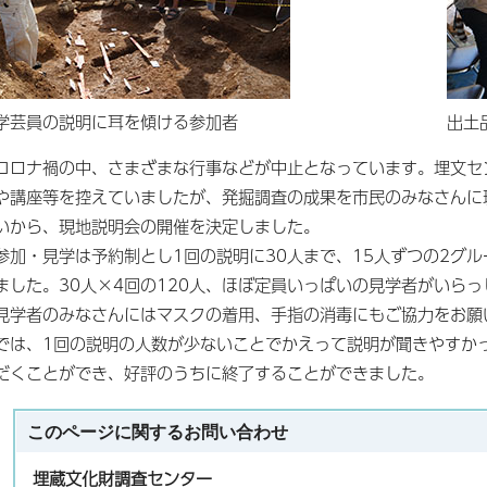
学芸員の説明に耳を傾ける参加者
出土
コロナ禍の中、さまざまな行事などが中止となっています。埋文セ
や講座等を控えていましたが、発掘調査の成果を市民のみなさんに
いから、現地説明会の開催を決定しました。
参加・見学は予約制とし1回の説明に30人まで、15人ずつの2グ
ました。30人×4回の120人、ほぼ定員いっぱいの見学者がいら
見学者のみなさんにはマスクの着用、手指の消毒にもご協力をお願
では、1回の説明の人数が少ないことでかえって説明が聞きやすか
だくことができ、好評のうちに終了することができました。
このページに関する
お問い合わせ
埋蔵文化財調査センター