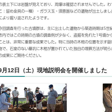
の表土下には岩盤が見えており、周壕は確認されませんでした。わ
こ：留め金具の一種）・ガラス玉・須恵器などの遺物が出土しまし
により掘り返されたようです。
今回調査を行った古墳群は、主に出土した遺物から築造時期は5世
市内ではこの時期の古墳の調査例が少なく、盗掘を免れた1号墳か
ことは、非常に重要な成果でした。特に当時の木棺の位置を示す鎹
物で、石室のない墓坑に木棺が置かれていた独自の埋葬方法が明ら
の成果にご期待ください。
9月12日（土）現地説明会を開催しました