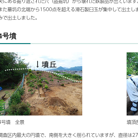
央にある掘り返された穴（盗掘坑）から壊れた鉄製品が出ています
また墓坑の北端から1500点を超える滑石製臼玉が集中して出土し
みで出土しました。
4号墳
4号墳 全景
墳頂
調査区内最大の円墳で、南側を大きく削られていますが、直径は27