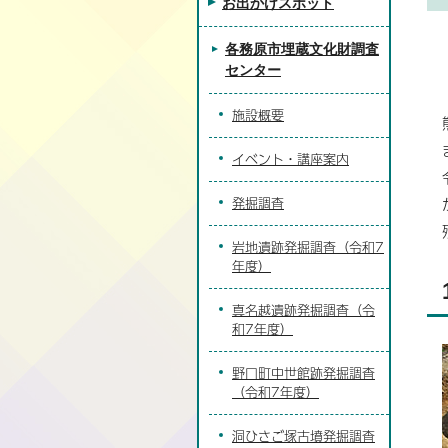
お出かけスポット
各務原市埋蔵文化財調査
センター
施設概要
イベント・講座案内
発掘調査
岩地遺跡発掘調査（令和7
年度）
真名越遺跡発掘調査（令
和7年度）
野口町中世館跡発掘調査
（令和7年度）
洞ひさご塚古墳発掘調査