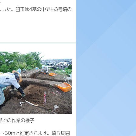
。
ました。臼玉は4基の中でも3号墳の
部での作業の様子
～30mと推定されます。墳丘周囲