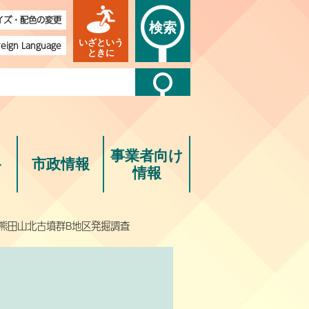
イズ・配色の変更
検索
いざという
reign Language
ときに
事業者向け
ト
市政情報
情報
 熊田山北古墳群B地区発掘調査