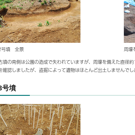
2号墳 全景
周壕
古墳の南側は公園の造成で失われていますが、周壕を備えた直径約
を確認しましたが、盗掘によって遺物はほとんど出土しませんでし
3号墳